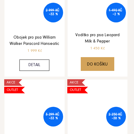
2 999 KČ
1 490 KČ
–33 %
–2 %
Vodítko pro psa Leopard
Obojek pro psa William
Milk & Pepper
Walker Paracord Hanseatic
1 450 Kč
1 999 Kč
DO KOŠÍKU
DETAIL
AKCE
AKCE
OUTLET
OUTLET
3 299 KČ
2 250 KČ
–33 %
–38 %