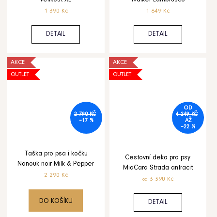
1 390 Kč
1 649 Kč
DETAIL
DETAIL
AKCE
AKCE
OUTLET
OUTLET
OD
2 790 KČ
4 249 KČ
–17 %
AŽ
–22 %
Taška pro psa i kočku
Cestovní deka pro psy
Nanouk noir Milk & Pepper
MiaCara Strada antracit
2 290 Kč
3 390 Kč
od
DO KOŠÍKU
DETAIL