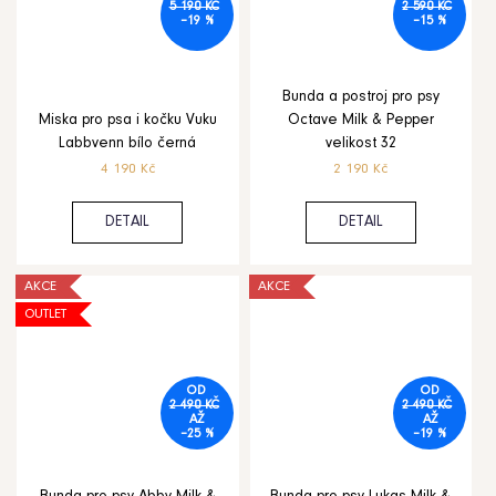
5 190 KČ
2 590 KČ
–19 %
–15 %
Bunda a postroj pro psy
Miska pro psa i kočku Vuku
Octave Milk & Pepper
Labbvenn bílo černá
velikost 32
4 190 Kč
2 190 Kč
DETAIL
DETAIL
AKCE
AKCE
OUTLET
OD
OD
2 490 KČ
2 490 KČ
AŽ
AŽ
–25 %
–19 %