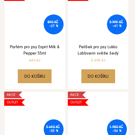
890 KČ
5 999 KČ
–27 %
–41 %
Parfém pro psy Esprit Milk &
Pelíšek pro psy Lukko
Pepper 55ml
Labbvenn světle šedý
649 Kč
3 490 Kč
DO KOŠÍKU
DO KOŠÍKU
AKCE
AKCE
OUTLET
OUTLET
5 690 KČ
1 980 KČ
–33 %
–34 %