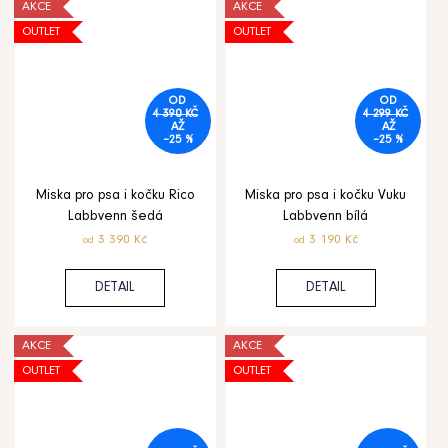
AKCE
AKCE
OUTLET
OUTLET
OD
OD
4 390 KČ
4 299 KČ
AŽ
AŽ
–25 %
–25 %
Miska pro psa i kočku Rico
Miska pro psa i kočku Vuku
Labbvenn šedá
Labbvenn bílá
3 390 Kč
3 190 Kč
od
od
DETAIL
DETAIL
AKCE
AKCE
OUTLET
OUTLET