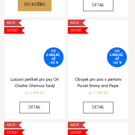
DO KOŠÍKU
DETAIL
AKCE
AKCE
OUTLET
OUTLET
OD
OD
2 980 KČ
1 980 KČ
AŽ
AŽ
–30 %
–34 %
Luxusní pelíšek pro psy Oh
Obojek pro psa s perlami
Charlie Glamour šedý
Purzel Emmy and Pepe
2 090 Kč
1 290 Kč
od
od
DETAIL
DETAIL
AKCE
AKCE
OUTLET
OUTLET