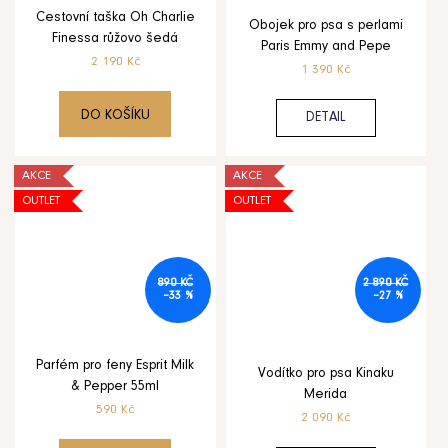
Cestovní taška Oh Charlie
Obojek pro psa s perlami
Finessa růžovo šedá
Paris Emmy and Pepe
2 190 Kč
1 390 Kč
DO KOŠÍKU
DETAIL
AKCE
AKCE
OUTLET
OUTLET
890 KČ
2 890 KČ
–33 %
–27 %
Parfém pro feny Esprit Milk
Vodítko pro psa Kinaku
& Pepper 55ml
Merida
590 Kč
2 090 Kč