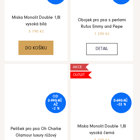
Miska Monolit Double 1,8l
Obojek pro psa s perlami
vysoká bílá
Rufus Emmy and Pepe
3 790 Kč
1 290 Kč
DO KOŠÍKU
DETAIL
AKCE
OUTLET
OD
2 990 KČ
5 690 KČ
AŽ
–33 %
–2 %
Miska Monolit Double 1,8l
Pelíšek pro psa Oh Charlie
vysoká černá
Glamour luxury růžový