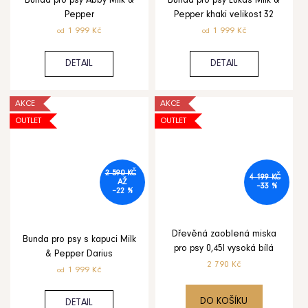
Bunda pro psy Abby Milk &
Bunda pro psy Lukas Milk &
Pepper
Pepper khaki velikost 32
1 999 Kč
1 999 Kč
od
od
DETAIL
DETAIL
AKCE
AKCE
OUTLET
OUTLET
2 590 KČ
4 199 KČ
AŽ
–33 %
–22 %
Dřevěná zaoblená miska
Bunda pro psy s kapuci Milk
pro psy 0,45l vysoká bílá
& Pepper Darius
2 790 Kč
1 999 Kč
od
DO KOŠÍKU
DETAIL