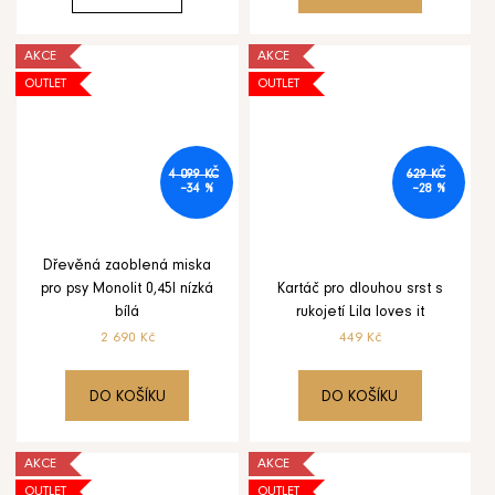
AKCE
AKCE
OUTLET
OUTLET
4 099 KČ
629 KČ
–34 %
–28 %
Dřevěná zaoblená miska
pro psy Monolit 0,45l nízká
Kartáč pro dlouhou srst s
bílá
rukojetí Lila loves it
2 690 Kč
449 Kč
DO KOŠÍKU
DO KOŠÍKU
AKCE
AKCE
OUTLET
OUTLET