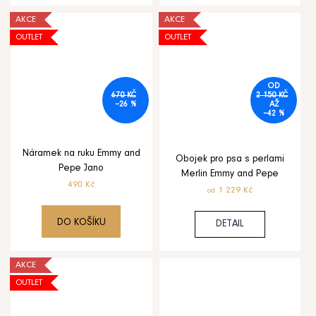
AKCE
AKCE
OUTLET
OUTLET
OD
670 KČ
2 150 KČ
–26 %
AŽ
–42 %
Náramek na ruku Emmy and
Obojek pro psa s perlami
Pepe Jano
Merlin Emmy and Pepe
490 Kč
1 229 Kč
od
DO KOŠÍKU
DETAIL
AKCE
OUTLET