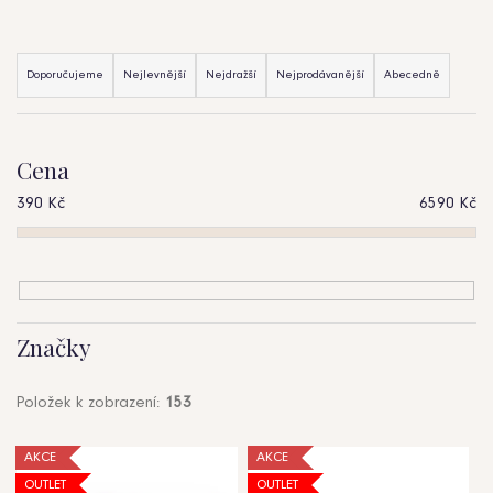
b
Ř
u
Doporučujeme
Nejlevnější
Nejdražší
Nejprodávanější
Abecedně
a
j
z
e
Cena
e
t
390
Kč
6590
Kč
n
e
í
n
p
a
r
j
Značky
o
í
Položek k zobrazení:
153
d
t
V
u
AKCE
AKCE
?
OUTLET
OUTLET