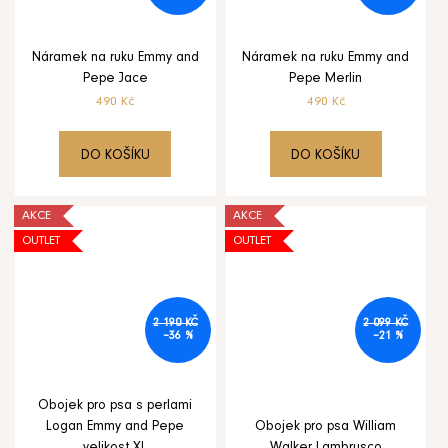
Autosedačka
pro
psa
Náramek na ruku Emmy and
Náramek na ruku Emmy and
i
kočku
Pepe Jace
Pepe Merlin
Oh
490 Kč
490 Kč
Charlie
Florence
šedá
4
DO KOŠÍKU
DO KOŠÍKU
899
Kč
AKCE
AKCE
OUTLET
OUTLET
2 190 KČ
2 099 KČ
–36 %
–21 %
Obojek pro psa s perlami
Logan Emmy and Pepe
Obojek pro psa William
velikost XL
Walker Lambrusco