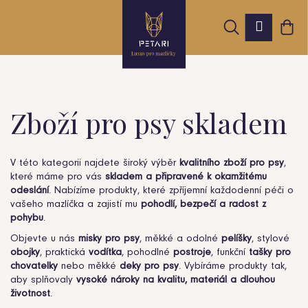
K
Přejít
Hledat
Nák
na
Přihláš
o
obsah
Zpět
Zpět
koš
š
í
k
Zboží pro psy skladem
C
o
V této kategorii najdete široký výběr
kvalitního zboží pro psy
,
které máme pro vás
skladem a připravené k okamžitému
p
odeslání
. Nabízíme produkty, které zpříjemní každodenní péči o
o
vašeho mazlíčka a zajistí mu
pohodlí, bezpečí a radost z
pohybu
.
t
Objevte u nás
misky pro psy
, měkké a odolné
pelíšky
, stylové
obojky
, praktická
vodítka
, pohodlné
postroje
, funkční
tašky pro
ř
chovatelky
nebo měkké
deky pro psy
. Vybíráme produkty tak,
aby splňovaly
vysoké nároky na kvalitu, materiál a dlouhou
e
životnost
.