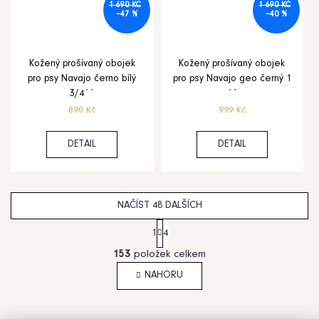
1 690 KČ
1 690 KČ
–47 %
–40 %
Kožený prošívaný obojek
Kožený prošívaný obojek
pro psy Navajo černo bílý
pro psy Navajo geo černý 1
3/4´´
´´
890 Kč
999 Kč
DETAIL
DETAIL
NAČÍST 48 DALŠÍCH
S
1
4
t
O
153
položek celkem
r
v
á
l
NAHORU
n
á
k
d