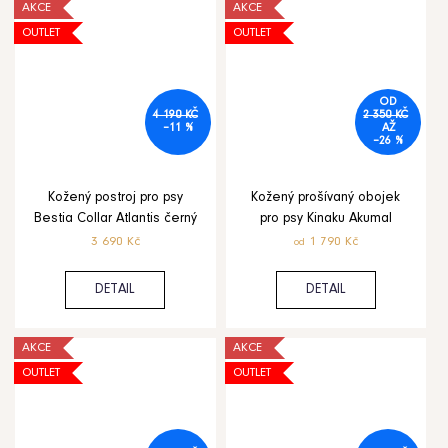
AKCE
AKCE
OUTLET
OUTLET
OD
4 190 KČ
2 350 KČ
–11 %
AŽ
–26 %
Kožený postroj pro psy
Kožený prošívaný obojek
Bestia Collar Atlantis černý
pro psy Kinaku Akumal
3 690 Kč
1 790 Kč
od
DETAIL
DETAIL
AKCE
AKCE
OUTLET
OUTLET