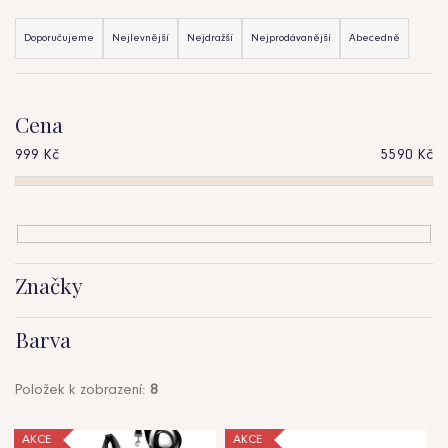
b
Ř
u
Doporučujeme
Nejlevnější
Nejdražší
Nejprodávanější
Abecedně
a
j
z
e
Cena
e
t
999
Kč
5590
Kč
n
e
í
n
p
a
r
Značky
j
o
Barva
í
d
t
u
Položek k zobrazení:
8
?
k
V
AKCE
AKCE