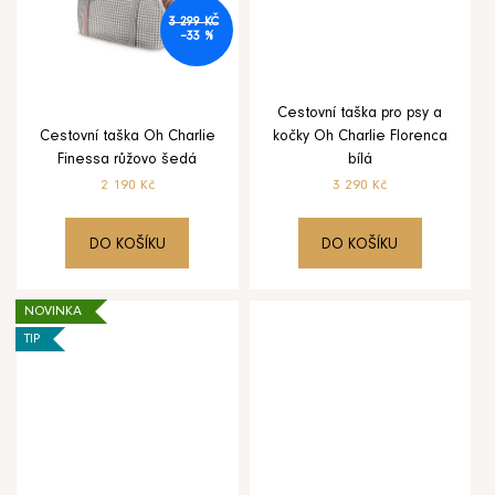
ů
Autosedačka
3 299 KČ
pro
–33 %
psa
i
kočku
Oh
Cestovní taška pro psy a
Charlie
Florence
Cestovní taška Oh Charlie
kočky Oh Charlie Florenca
šedá
Finessa růžovo šedá
bílá
4
2 190 Kč
3 290 Kč
899
Kč
DO KOŠÍKU
DO KOŠÍKU
NOVINKA
TIP