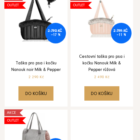
t
OUTLET
OUTLET
ý
ů
p
i
2 790 KČ
2 799 KČ
–17 %
–11 %
s
HLEDAT
D
p
Cestovní taška pro psa i
o
Taška pro psa i kočku
kočku Nanouk Milk &
p
r
Nanouk noir Milk & Pepper
Pepper růžová
o
2 290 Kč
2 490 Kč
o
r
u
d
č
DO KOŠÍKU
DO KOŠÍKU
u
u
j
e
AKCE
k
m
OUTLET
t
e