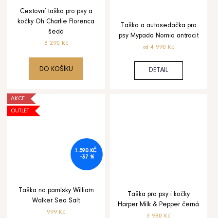
Cestovní taška pro psy a
kočky Oh Charlie Florenca
Taška a autosedačka pro
šedá
psy Mypado Nomia antracit
3 290 Kč
4 990 Kč
od
DO KOŠÍKU
DETAIL
AKCE
OUTLET
1 590 KČ
–37 %
Taška na pamlsky William
Taška pro psy i kočky
Walker Sea Salt
Harper Milk & Pepper černá
999 Kč
3 980 Kč