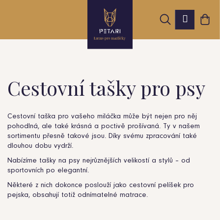
K
Přejít
Hledat
Nák
na
Přihláš
o
obsah
Zpět
Zpět
koš
š
í
k
Cestovní tašky pro psy
C
o
Cestovní taška pro vašeho miláčka může být nejen pro něj
pohodlná, ale také krásná a poctivě prošívaná. Ty v našem
p
sortimentu přesně takové jsou. Díky svému zpracování také
o
dlouhou dobu vydrží.
Nabízíme tašky na psy nejrůznějších velikostí a stylů – od
t
sportovních po elegantní.
ř
Některé z nich dokonce poslouží jako cestovní pelíšek pro
pejska, obsahují totiž odnímatelné matrace.
e