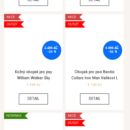
DETAIL
DETAIL
AKCE
AKCE
OUTLET
OUTLET
2 099 KČ
4 999 KČ
–24 %
–36 %
Kožný obojek pro psy
Obojek pro psa Bestia
William Walker Sky
Collars Iron Man Velikost L
1 590 Kč
3 190 Kč
DETAIL
DETAIL
NOVINKA
AKCE
OUTLET