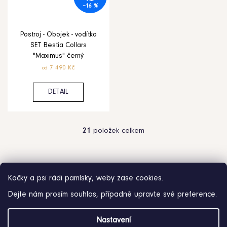
–16 %
Postroj - Obojek - vodítko
SET Bestia Collars
"Maximus" černý
7 490 Kč
od
DETAIL
21
položek celkem
O
v
l
á
d
Kočky a psi rádi pamlsky, weby zase cookies.
a
Dejte nám prosím souhlas, případně upravte své preference.
c
í
Z
Nastavení
p