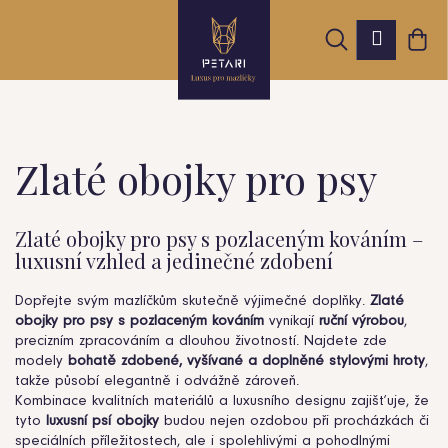
K
Přejít
Hledat
Nák
na
Přihláš
o
obsah
Zpět
Zpět
koš
š
í
k
Zlaté obojky pro psy
C
o
Zlaté obojky pro psy s pozlaceným kováním –
luxusní vzhled a jedinečné zdobení
p
o
Dopřejte svým mazlíčkům skutečně výjimečné doplňky.
Zlaté
obojky pro psy s pozlaceným kováním
vynikají
ruční výrobou
,
t
precizním zpracováním a dlouhou životností. Najdete zde
modely
bohatě zdobené, vyšívané a doplněné stylovými hroty
,
ř
takže působí elegantně i odvážně zároveň.
Kombinace kvalitních materiálů a luxusního designu zajišťuje, že
e
tyto
luxusní psí obojky
budou nejen ozdobou při procházkách či
speciálních příležitostech, ale i spolehlivými a pohodlnými