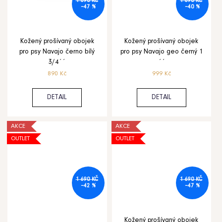
ů
1 690 KČ
1 690 KČ
–47 %
–40 %
Pelíšek
pro
psy
Royal
Shara
Kožený prošívaný obojek
Kožený prošívaný obojek
Beige
pro psy Navajo černo bílý
pro psy Navajo geo černý 1
4
3/4´´
´´
790
Kč
890 Kč
999 Kč
DETAIL
DETAIL
AKCE
AKCE
OUTLET
OUTLET
1 690 KČ
1 690 KČ
–42 %
–47 %
Kožený prošívaný obojek