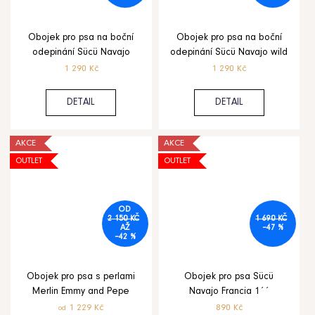
Obojek pro psa na boční
Obojek pro psa na boční
odepinání Sücü Navajo
odepinání Sücü Navajo wild
1 290 Kč
1 290 Kč
DETAIL
DETAIL
AKCE
AKCE
OUTLET
OUTLET
OD
2 150 KČ
1 690 KČ
AŽ
–47 %
–42 %
Obojek pro psa s perlami
Obojek pro psa Sücü
Merlin Emmy and Pepe
Navajo Francia 1´´
1 229 Kč
890 Kč
od