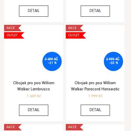
DETAIL
DETAIL
AKCE
AKCE
OUTLET
OUTLET
2 099 KČ
2 999 KČ
–21 %
–33 %
Obojek pro psa William
Obojek pro psa William
Walker Lambrusco
Walker Paracord Hanseatic
1 649 Kč
1 999 Kč
DETAIL
DETAIL
AKCE
AKCE