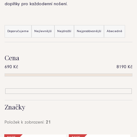
b
doplňky pro každodenní nošení.
u
Ř
j
Doporučujeme
Nejlevnější
Nejdražší
Nejprodávanější
Abecedně
a
e
z
t
Cena
e
e
690
Kč
8190
Kč
n
n
í
a
p
j
r
í
Značky
o
t
Položek k zobrazení:
21
d
?