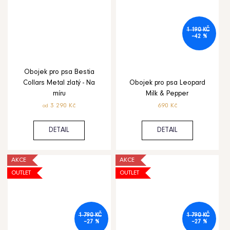
1 190 KČ
–42 %
Obojek pro psa Bestia
Collars Metal zlatý - Na
Obojek pro psa Leopard
míru
Milk & Pepper
3 290 Kč
690 Kč
od
DETAIL
DETAIL
AKCE
AKCE
OUTLET
OUTLET
1 790 KČ
1 790 KČ
–27 %
–27 %