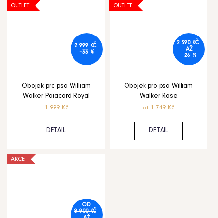
OUTLET
OUTLET
2 390 KČ
2 999 KČ
AŽ
–33 %
–26 %
Obojek pro psa William
Obojek pro psa William
Walker Paracord Royal
Walker Rose
1 999 Kč
1 749 Kč
od
DETAIL
DETAIL
AKCE
OD
8 900 KČ
AŽ