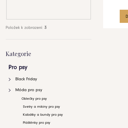
u
d
k
u
D
t
k
Položek k zobrazení:
3
ů
t
HLEDAT
ů
D
Přeskočit
Kategorie
o
kategorie
p
o
Pro psy
r
u
Black Friday
č
Móda pro psy
u
j
Oblečky pro psy
e
Svetry a mikiny pro psy
m
Kabátky a bundy pro psy
e
Pláštěnky pro psy