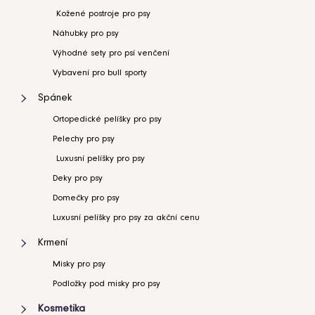
kočku
Kožené postroje pro psy
Oh
Charlie
Náhubky pro psy
Florence
šedá
Výhodné sety pro psí venčení
4
Vybavení pro bull sporty
899
Kč
Spánek
Ortopedické pelíšky pro psy
Pelechy pro psy
Luxusní pelíšky pro psy
Deky pro psy
Domečky pro psy
Luxusní pelíšky pro psy za akční cenu
Krmení
Misky pro psy
Podložky pod misky pro psy
Kosmetika