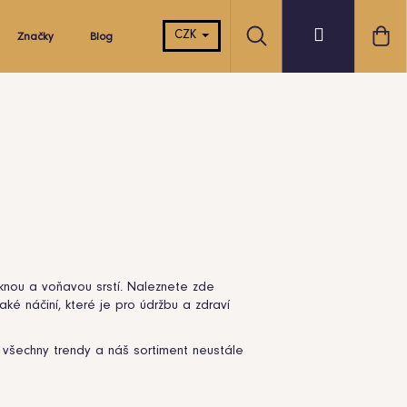
Hledat
Ná
Přihlášení
CZK
Značky
Blog
koš
knou a voňavou srstí. Naleznete zde
aké náčiní, které je pro údržbu a zdraví
o všechny trendy a náš sortiment neustále