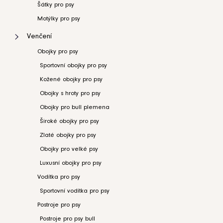
Šátky pro psy
Pelíšek
pro
Motýlky pro psy
psy
Royal
Venčení
Shara
Beige
Obojky pro psy
4
790
Sportovní obojky pro psy
Kč
Kožené obojky pro psy
Bundička
Obojky s hroty pro psy
a
postroj
Obojky pro bull plemena
pro
psy
Široké obojky pro psy
Climber
Milk
Zlaté obojky pro psy
&
Pepper
Obojky pro velké psy
ružová
Luxusní obojky pro psy
2
390
Vodítka pro psy
Kč
Sportovní vodítka pro psy
Autosedačka
Postroje pro psy
pro
psa
Postroje pro psy bull
i