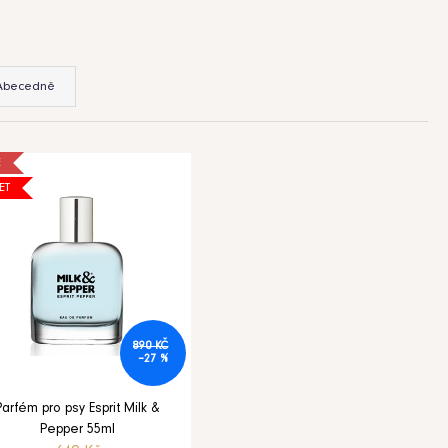
Abecedně
E
ET
890 KČ
–27 %
Parfém pro psy Esprit Milk &
Pepper 55ml