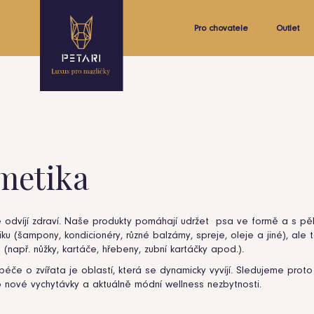
Pro chovatele
Outlet
metika
e odvíjí zdraví. Naše produkty pomáhají udržet psa ve formě a s pě
ku (šampony, kondicionéry, různé balzámy, spreje, oleje a jiné), ale t
(např. nůžky, kartáče, hřebeny, zubní kartáčky apod.).
éče o zvířata je oblastí, která se dynamicky vyvíjí. Sledujeme prot
 nové vychytávky a aktuálně módní wellness nezbytnosti.