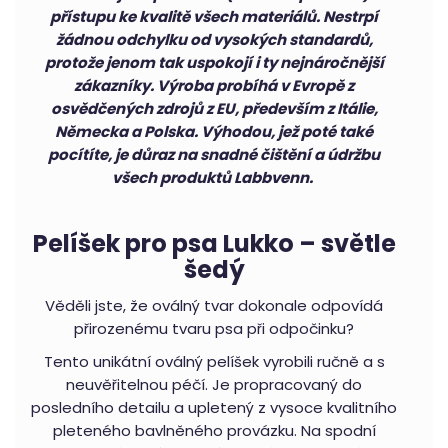
přístupu ke kvalitě všech materiálů. Nestrpí
Bundička
a
žádnou odchylku od vysokých standardů,
postroj
protože jenom tak uspokojí i ty nejnáročnější
pro
psy
zákazníky. Výroba probíhá v Evropě z
Climber
Milk
osvědčených zdrojů z EU, především z Itálie,
&
Německa a Polska. Výhodou, jež poté také
Pepper
ružová
pocítíte, je důraz na snadné čištění a údržbu
2
všech produktů Labbvenn.
390
Kč
Pelíšek pro psa Lukko – světle
šedý
Věděli jste, že oválný tvar dokonale odpovídá
přirozenému tvaru psa při odpočinku?
Tento unikátní oválný pelíšek vyrobili ručně a s
neuvěřitelnou péčí. Je propracovaný do
posledního detailu a upletený z vysoce kvalitního
pleteného bavlněného provázku. Na spodní