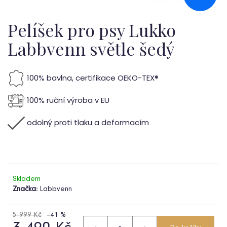
b
u
Pelíšek pro psy Lukko
j
Labbvenn světle šedý
e
100% bavlna, certifikace OEKO-TEX®
t
e
100% ruční výroba v EU
n
odolný proti tlaku a deformacím
a
j
í
Skladem
Značka:
Labbvenn
t
?
5 999 Kč
–41 %