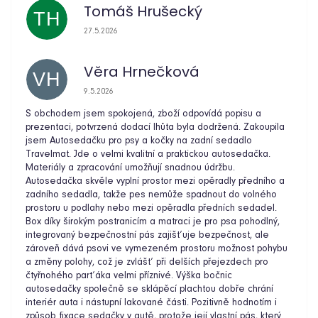
Tomáš Hrušecký
TH
Hodnocení obchodu je 5 z 5 hvězdiček.
27.5.2026
Věra Hrnečková
VH
Hodnocení obchodu je 5 z 5 hvězdiček.
9.5.2026
S obchodem jsem spokojená, zboží odpovídá popisu a
prezentaci, potvrzená dodací lhůta byla dodržená. Zakoupila
jsem Autosedačku pro psy a kočky na zadní sedadlo
Travelmat. Jde o velmi kvalitní a praktickou autosedačka.
Materiály a zpracování umožňují snadnou údržbu.
Autosedačka skvěle vyplní prostor mezi opěradly předního a
zadního sedadla, takže pes nemůže spadnout do volného
prostoru u podlahy nebo mezi opěradla předních sedadel.
Box díky širokým postranicím a matraci je pro psa pohodlný,
integrovaný bezpečnostní pás zajišťuje bezpečnost, ale
zároveň dává psovi ve vymezeném prostoru možnost pohybu
a změny polohy, což je zvlášť při delších přejezdech pro
čtyřnohého parťáka velmi příznivé. Výška bočnic
autosedačky společně se sklápěcí plachtou dobře chrání
interiér auta i nástupní lakované části. Pozitivně hodnotím i
způsob fixace sedačky v autě, protože její vlastní pás, který