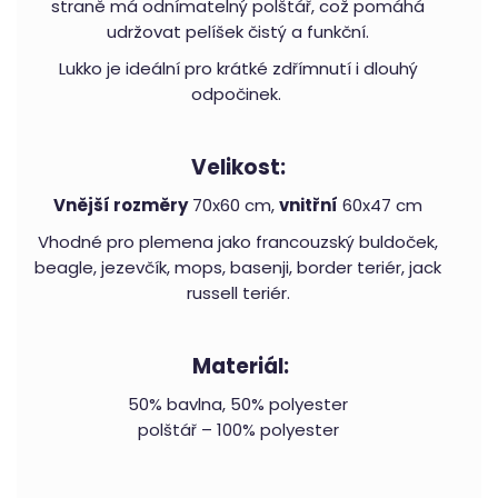
straně má odnímatelný polštář, což pomáhá
udržovat pelíšek čistý a funkční.
Lukko je ideální pro krátké zdřímnutí i dlouhý
odpočinek.
Velikost:
Vnější rozměry
70x60 cm,
vnitřní
60x47 cm
Vhodné pro plemena jako francouzský buldoček,
beagle, jezevčík, mops, basenji, border teriér, jack
russell teriér.
Materiál:
50% bavlna, 50% polyester
polštář – 100% polyester