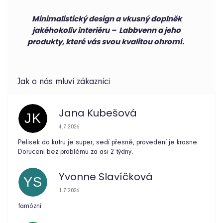
Minimalistický design a vkusný doplněk
jakéhokoliv interiéru – Labbvenn a jeho
produkty, které vás svou kvalitou ohromí.
Jana Kubešová
JK
Hodnocení obchodu je 5 z 5 hvězdiček.
4.7.2026
Pelisek do kufru je super, sedí přesně, provedení je krasne.
Doruceni bez problému za asi 2 týdny.
Yvonne Slavíčková
YS
Hodnocení obchodu je 5 z 5 hvězdiček.
1.7.2026
famózní