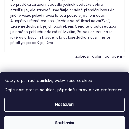
se provléká za zadní sedadlo jednak sedačku dobře
stabilizuje, ale zároveň umožňuje snadné přendání boxu do
jiného vozu, pokud nevozíte psa pouze v jednom autě.
Autopásy určené pro spolujezdce se při fixaci nevyužívají,
takže nedochází k jejich opotřebení. Cena této autosedačky
je z mého pohledu adekvátní. Myslím, že bez ohledu na to
jaké auto budu mít, bude tato autosedačka sloužit mé psí
přítelkyni po celý její život.
Zobrazit další hodnocení
Kočky a psi rádi pamlsky, weby zase cookies.
Dejte nám prosím souhlas, případně upravte své preference.
Z
Nastavení
á
p
a
Souhlasím
Vytvořil Shoptet