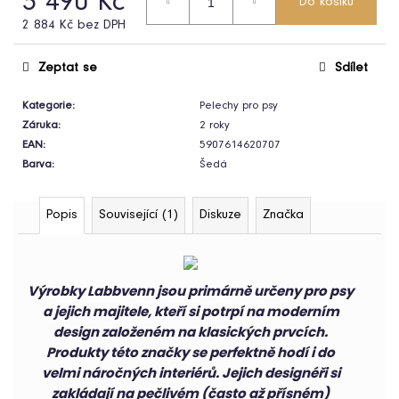
3 490 Kč
Do košíku
2 884 Kč bez DPH
Měrná
cena:
Zeptat se
Sdílet
Kategorie
:
Pelechy pro psy
HLEDAT
Záruka
:
2 roky
D
EAN
:
5907614620707
o
Barva
:
Šedá
p
o
Popis
Související (1)
Diskuze
Značka
r
u
č
u
Výrobky Labbvenn jsou primárně určeny pro psy
j
a jejich majitele, kteří si potrpí na moderním
e
design založeném na klasických prvcích.
m
Produkty této značky se perfektně hodí i do
e
velmi náročných interiérů. Jejich designéři si
zakládají na pečlivém (často až přísném)