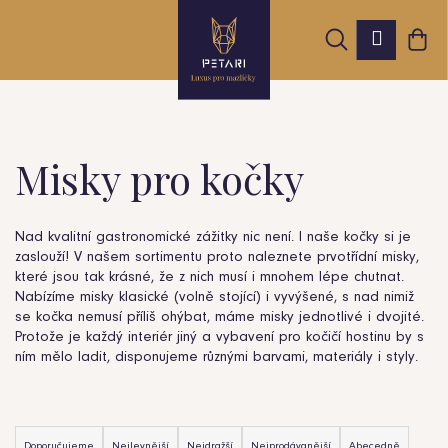
K
Přejít
Hledat
Nák
na
Přihláš
o
obsah
Zpět
Zpět
koš
š
í
k
Misky pro kočky
C
o
Nad kvalitní gastronomické zážitky nic není. I naše kočky si je
zaslouží! V našem sortimentu proto naleznete prvotřídní misky,
p
které jsou tak krásné, že z nich musí i mnohem lépe chutnat.
o
Nabízíme misky klasické (volně stojící) i vyvýšené, s nad nimiž
se kočka nemusí příliš ohýbat, máme misky jednotlivé i dvojité.
t
Protože je každý interiér jiný a vybavení pro kočičí hostinu by s
ním mělo ladit, disponujeme různými barvami, materiály i styly.
ř
e
Ř
Doporučujeme
Nejlevnější
Nejdražší
Nejprodávanější
Abecedně