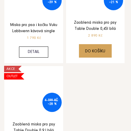
–39 %
–21 %
Zaoblená miska pro psy
Miska pro psa i kočku Vuku
Table Double 0,45l bílá
Labbvenn kávová single
2 890 Kč
1 790 Kč
DO KOŠÍKU
DETAIL
AKCE
OUTLET
4 199 KČ
–28 %
Zaoblená miska pro psy
Table Double 0,9 l bílá