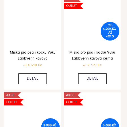
OUTLET
OD
4 299 KČ
AŽ
–39 %
Miska pro psa i kočku Vuku
Miska pro psa i kočku Vuku
Labbvenn kávová
Labbvenn kávová černá
4 390 Kč
2 590 Kč
od
od
DETAIL
DETAIL
AKCE
AKCE
OUTLET
OUTLET
2 980 KČ
3 680 KČ