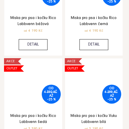
–25 %
–25 %
Pelíšek
pro
psy
Royal
Miska pro psa i kočku Rico
Miska pro psa i kočku Rico
Shara
Labbvenn béžová
Labbvenn černá
Beige
4 190 Kč
4 190 Kč
od
od
4
790
Kč
DETAIL
DETAIL
AKCE
AKCE
OUTLET
OUTLET
OD
OD
4 390 KČ
4 299 KČ
AŽ
AŽ
–25 %
–25 %
Miska pro psa i kočku Rico
Miska pro psa i kočku Vuku
Labbvenn šedá
Labbvenn bílá
3 390 Kč
3 190 Kč
od
od