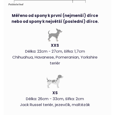
Měřeno od spony k první (nejmenší) dírce
nebo od spony k největší (poslední) dírce.
XXS
Délka: 22cm - 27cm, šířka: 1,7cm
Chihuahua, Havanese, Pomeranian, Yorkshire
teriér
XS
Délka: 26cm - 33cm, šířka: 2cm
Jack Russel teriér, jezevčík, maltézák