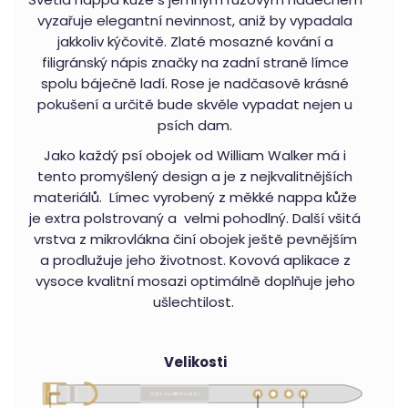
vyzařuje elegantní nevinnost, aniž by vypadala
jakkoliv kýčovitě. Zlaté mosazné kování a
filigránský nápis značky na zadní straně límce
spolu báječně ladí. Rose je nadčasově krásné
pokušení a určitě bude skvěle vypadat nejen u
psích dam.
Jako každý psí obojek od William Walker má i
tento promyšlený design a je z nejkvalitnějších
materiálů. Límec vyrobený z měkké nappa kůže
je extra polstrovaný a velmi pohodlný. Další všitá
vrstva z mikrovlákna činí obojek ještě pevnějším
a prodlužuje jeho životnost. Kovová aplikace z
vysoce kvalitní mosazi optimálně doplňuje jeho
ušlechtilost.
Velikosti