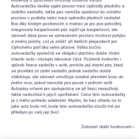
Materiály a zpracování umožňují snadnou údržbu.
Autosedačka skvěle vyplní prostor mezi opěradly předního a
zadního sedadla, takže pes nemůže spadnout do volného
prostoru u podlahy nebo mezi opěradla předních sedadel.
Box díky širokým postranicím a matraci je pro psa pohodlný,
integrovaný bezpečnostní pás zajišťuje bezpečnost, ale
zároveň dává psovi ve vymezeném prostoru možnost pohybu
a změny polohy, což je zvlášť při delších přejezdech pro
čtyřnohého parťáka velmi příznivé. Výška bočnic
autosedačky společně se sklápěcí plachtou dobře chrání
interiér auta i nástupní lakované části. Pozitivně hodnotím i
způsob fixace sedačky v autě, protože její vlastní pás, který
se provléká za zadní sedadlo jednak sedačku dobře
stabilizuje, ale zároveň umožňuje snadné přendání boxu do
jiného vozu, pokud nevozíte psa pouze v jednom autě.
Autopásy určené pro spolujezdce se při fixaci nevyužívají,
takže nedochází k jejich opotřebení. Cena této autosedačky
je z mého pohledu adekvátní. Myslím, že bez ohledu na to
jaké auto budu mít, bude tato autosedačka sloužit mé psí
přítelkyni po celý její život.
Zobrazit další hodnocení