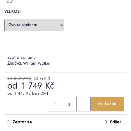
VELIKOST
HLEDAT
D
o
Zvolte variantu
p
Značka:
William Walker
o
r
od 2 390 Kč
až –26 %
u
od
1 749 Kč
č
u
od
1 445 Kč
bez DPH
j
Měrná
Do košíku
cena:
e
m
e
Zeptat se
Sdílet