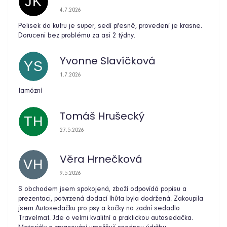
JK
Hodnocení obchodu je 5 z 5 hvězdiček.
4.7.2026
Pelisek do kufru je super, sedí přesně, provedení je krasne.
Doruceni bez problému za asi 2 týdny.
Yvonne Slavíčková
YS
Hodnocení obchodu je 5 z 5 hvězdiček.
1.7.2026
famózní
Tomáš Hrušecký
TH
Hodnocení obchodu je 5 z 5 hvězdiček.
27.5.2026
Věra Hrnečková
VH
Hodnocení obchodu je 5 z 5 hvězdiček.
9.5.2026
S obchodem jsem spokojená, zboží odpovídá popisu a
prezentaci, potvrzená dodací lhůta byla dodržená. Zakoupila
jsem Autosedačku pro psy a kočky na zadní sedadlo
Travelmat. Jde o velmi kvalitní a praktickou autosedačka.