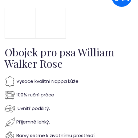
b
AŽ –26 %
u
j
e
t
Obojek pro psa William
e
Walker Rose
n
Vysoce kvalitní Nappa kůže
a
j
100% ruční práce
í
Uvnitř podšitý.
t
Příjemně lehký.
?
Barvy šetrné k životnímu prostředí.