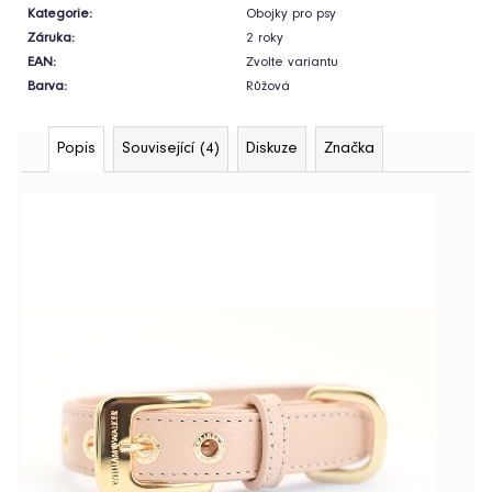
Kategorie
:
Obojky pro psy
Pelíšek
pro
Záruka
:
2 roky
psy
EAN
:
Zvolte variantu
Royal
Shara
Barva
:
Růžová
Beige
4
790
Popis
Související (4)
Diskuze
Značka
Kč