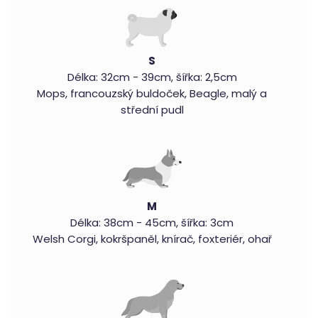
S
Délka: 32cm - 39cm, šířka: 2,5cm
Mops, francouzský buldoček, Beagle, malý a
střední pudl
M
Délka: 38cm - 45cm, šířka: 3cm
Welsh Corgi, kokršpaněl, knírač, foxteriér, ohař