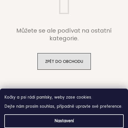
b
u
j
Můžete se ale podívat na ostatní
e
kategorie.
t
e
ZPĚT DO OBCHODU
n
a
j
Kočky a psi rádi pamlsky, weby zase cookies.
í
Dejte nám prosím souhlas, případně upravte své preference.
t
Z
?
Nastavení
á