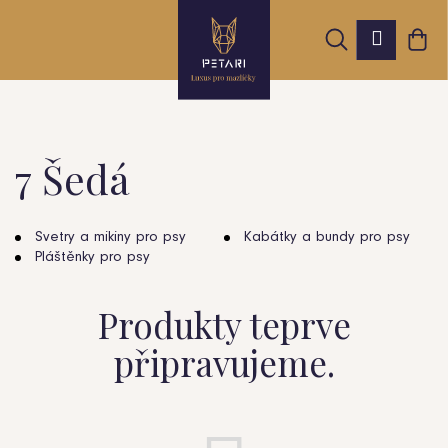
K
Přejít
Hledat
Nák
na
Přihláš
o
obsah
Zpět
Zpět
koš
š
í
k
7 Šedá
C
o
Svetry a mikiny pro psy
Kabátky a bundy pro psy
Pláštěnky pro psy
p
o
Produkty teprve
t
připravujeme.
ř
e