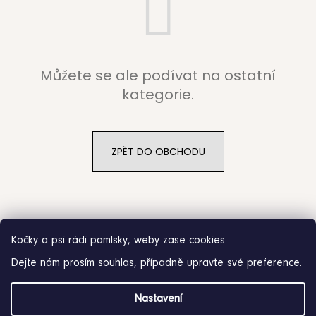
b
u
j
Můžete se ale podívat na ostatní
e
kategorie.
t
e
ZPĚT DO OBCHODU
n
a
j
Kočky a psi rádi pamlsky, weby zase cookies.
í
Dejte nám prosím souhlas, případně upravte své preference.
t
Z
?
Nastavení
á