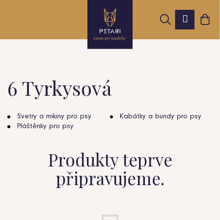
K
Přejít
Hledat
Nák
na
Přihláš
o
obsah
Zpět
Zpět
koš
š
í
k
6 Tyrkysová
C
o
Svetry a mikiny pro psy
Kabátky a bundy pro psy
Pláštěnky pro psy
p
o
Produkty teprve
t
připravujeme.
ř
e