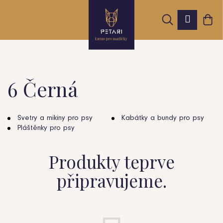
K
Přejít
Hledat
Nák
na
Přihláš
o
obsah
Zpět
Zpět
koš
š
í
k
6 Černá
C
o
Svetry a mikiny pro psy
Kabátky a bundy pro psy
Pláštěnky pro psy
p
o
Produkty teprve
t
připravujeme.
ř
e