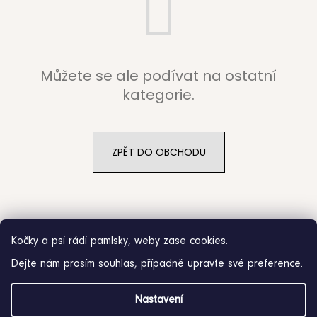
b
u
j
Můžete se ale podívat na ostatní
e
kategorie.
t
e
ZPĚT DO OBCHODU
n
a
j
Kočky a psi rádi pamlsky, weby zase cookies.
í
Dejte nám prosím souhlas, případně upravte své preference.
t
Z
?
Nastavení
á