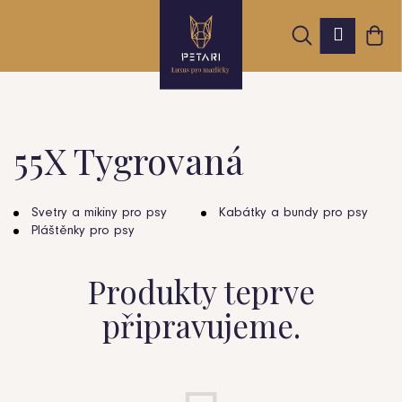
K
Přejít
Hledat
Nák
na
Přihláš
o
obsah
Zpět
Zpět
koš
š
í
k
55X Tygrovaná
C
o
Svetry a mikiny pro psy
Kabátky a bundy pro psy
Pláštěnky pro psy
p
o
Produkty teprve
t
připravujeme.
ř
e