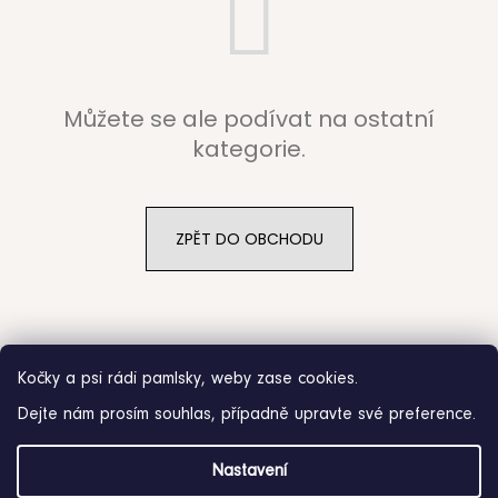
b
u
j
Můžete se ale podívat na ostatní
e
kategorie.
t
e
ZPĚT DO OBCHODU
n
a
j
Kočky a psi rádi pamlsky, weby zase cookies.
í
Dejte nám prosím souhlas, případně upravte své preference.
t
Z
?
Nastavení
á