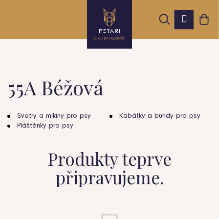
K
Přejít
Hledat
Nák
na
Přihláš
o
obsah
Zpět
Zpět
koš
š
í
k
55A Béžová
C
o
Svetry a mikiny pro psy
Kabátky a bundy pro psy
Pláštěnky pro psy
p
o
Produkty teprve
t
připravujeme.
ř
e