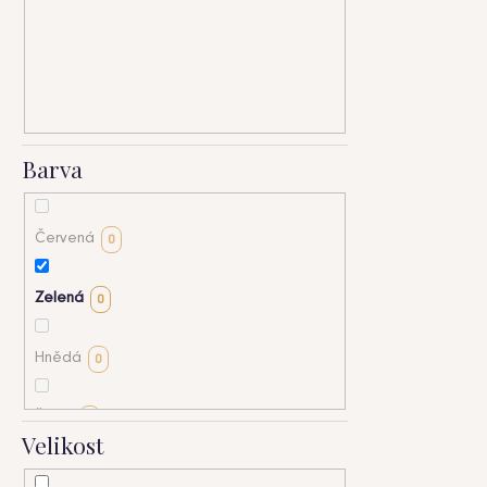
HLEDAT
Barva
D
o
p
Červená
0
o
r
u
Zelená
0
č
u
Hnědá
0
j
e
m
Šedá
0
Velikost
e
Béžová
0