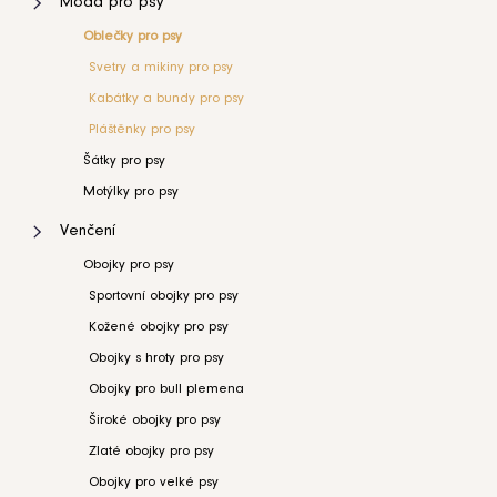
Móda pro psy
kočku
35L
0
Oh
Oblečky pro psy
Charlie
Florence
Svetry a mikiny pro psy
šedá
38L
0
Kabátky a bundy pro psy
4
899
Pláštěnky pro psy
Kč
41L
0
Šátky pro psy
Motýlky pro psy
45L
0
Venčení
45A
Obojky pro psy
1
Sportovní obojky pro psy
60A
0
Kožené obojky pro psy
Obojky s hroty pro psy
Obojky pro bull plemena
Široké obojky pro psy
Zlaté obojky pro psy
Obojky pro velké psy