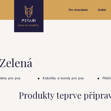
Pro chovatele
Outlet
Zelená
ikiny pro psy
Kabátky a bundy pro psy
Plášt
Produkty teprve připra