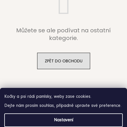
b
u
j
Můžete se ale podívat na ostatní
e
kategorie.
t
e
ZPĚT DO OBCHODU
n
a
j
Kočky a psi rádi pamlsky, weby zase cookies.
í
Dejte nám prosím souhlas, případně upravte své preference.
t
Z
?
Nastavení
á