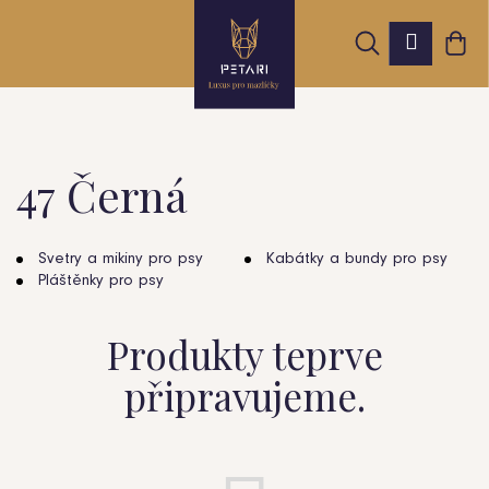
K
Přejít
Hledat
Nák
na
Přihláš
o
obsah
Zpět
Zpět
koš
š
í
k
47 Černá
C
o
Svetry a mikiny pro psy
Kabátky a bundy pro psy
Pláštěnky pro psy
p
o
Produkty teprve
t
připravujeme.
ř
e