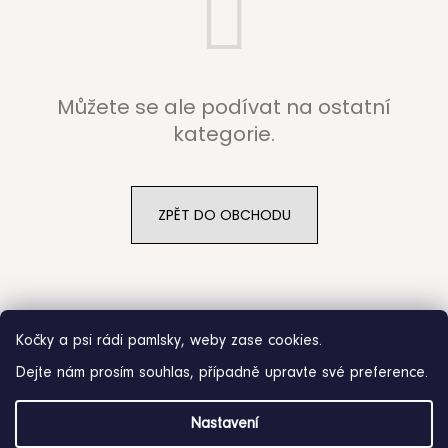
b
u
j
Můžete se ale podívat na ostatní
e
kategorie.
t
e
ZPĚT DO OBCHODU
n
a
j
Kočky a psi rádi pamlsky, weby zase cookies.
í
Dejte nám prosím souhlas, případně upravte své preference.
t
Z
?
Nastavení
á