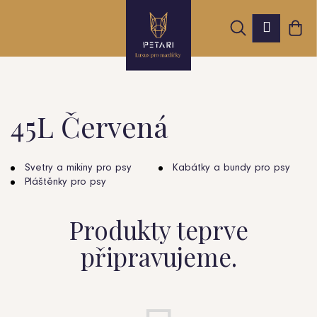
K
Přejít
Hledat
Nák
na
Přihláš
o
obsah
Zpět
Zpět
koš
š
í
k
45L Červená
C
o
Svetry a mikiny pro psy
Kabátky a bundy pro psy
Pláštěnky pro psy
p
o
Produkty teprve
t
připravujeme.
ř
e