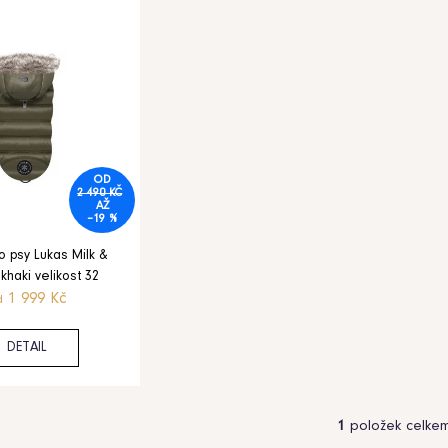
OD
2 490 KČ
AŽ
–19 %
o psy Lukas Milk &
khaki velikost 32
1 999 Kč
d
DETAIL
1
položek celke
O