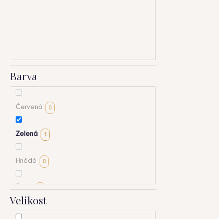
ů
HLEDAT
Barva
D
o
p
Červená
0
o
r
u
Zelená
1
č
u
Hnědá
0
j
e
m
Šedá
0
Velikost
e
Béžová
0