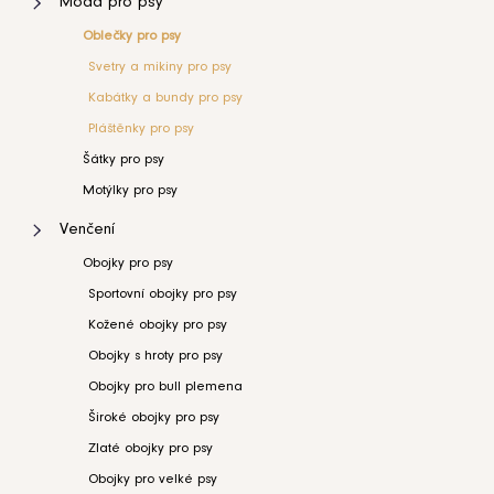
Móda pro psy
kočku
35L
0
Oh
Oblečky pro psy
Charlie
Florence
Svetry a mikiny pro psy
šedá
38L
0
Kabátky a bundy pro psy
4
899
Pláštěnky pro psy
Kč
41L
0
Šátky pro psy
Motýlky pro psy
45L
0
Venčení
45A
Obojky pro psy
1
Sportovní obojky pro psy
60A
0
Kožené obojky pro psy
Obojky s hroty pro psy
Obojky pro bull plemena
Široké obojky pro psy
Zlaté obojky pro psy
Obojky pro velké psy