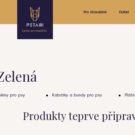
Pro chovatele
Outlet
Zelená
ikiny pro psy
Kabátky a bundy pro psy
Plášt
Produkty teprve připra