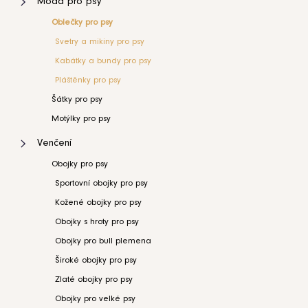
Móda pro psy
kočku
35L
0
Oh
Oblečky pro psy
Charlie
Florence
Svetry a mikiny pro psy
šedá
38L
0
Kabátky a bundy pro psy
4
899
Pláštěnky pro psy
Kč
41L
0
Šátky pro psy
Motýlky pro psy
45L
0
Venčení
45A
Obojky pro psy
1
Sportovní obojky pro psy
60A
0
Kožené obojky pro psy
Obojky s hroty pro psy
Obojky pro bull plemena
Široké obojky pro psy
Zlaté obojky pro psy
Obojky pro velké psy