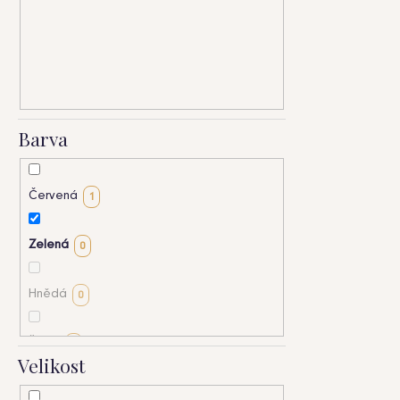
HLEDAT
Barva
D
o
p
Červená
1
o
r
u
Zelená
0
č
u
Hnědá
0
j
e
m
Šedá
0
Velikost
e
Béžová
0