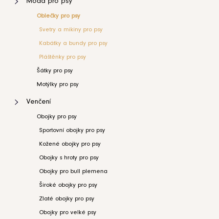
Móda pro psy
kočku
35L
0
Oh
Oblečky pro psy
Charlie
Florence
Svetry a mikiny pro psy
šedá
38L
0
Kabátky a bundy pro psy
4
899
Pláštěnky pro psy
Kč
41L
0
Šátky pro psy
Motýlky pro psy
45L
0
Venčení
45A
Obojky pro psy
1
Sportovní obojky pro psy
60A
0
Kožené obojky pro psy
Obojky s hroty pro psy
Obojky pro bull plemena
Široké obojky pro psy
Zlaté obojky pro psy
Obojky pro velké psy