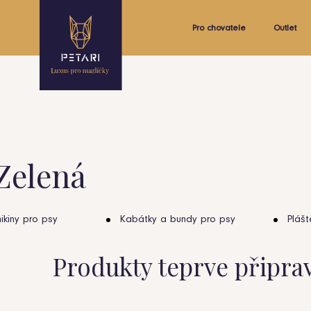
Pro chovatele
Outlet
Zelená
ikiny pro psy
Kabátky a bundy pro psy
Plášt
Produkty teprve připra