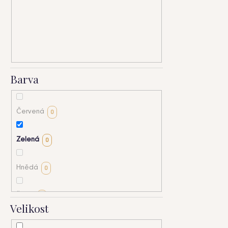
HLEDAT
Barva
D
o
p
Červená
0
o
r
u
Zelená
0
č
u
Hnědá
0
j
e
m
Šedá
0
Velikost
e
Béžová
0