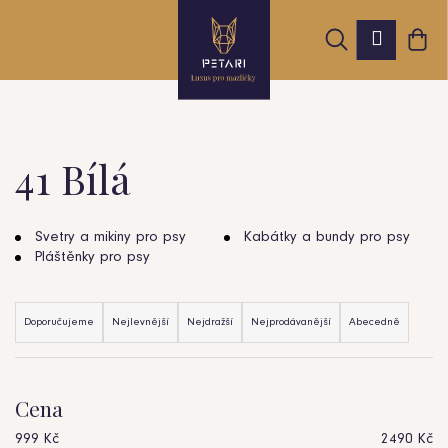
K
Přejít
Hledat
Nák
na
Přihláš
o
obsah
Zpět
Zpět
koš
š
í
k
41 Bílá
C
o
Svetry a mikiny pro psy
Kabátky a bundy pro psy
Pláštěnky pro psy
p
Ř
o
Doporučujeme
Nejlevnější
Nejdražší
Nejprodávanější
Abecedně
a
t
z
ř
Cena
e
e
999
Kč
2490
Kč