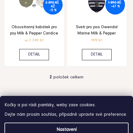
i
2 390 KČ
1 890 KČ
AŽ
–47 %
–5 %
s
p
Oboustranný kabátek pro
Svetr pro psa Gwendal
psy Milk & Pepper Candice
Marine Milk & Pepper
r
HLEDAT
2 390 Kč
999 Kč
od
o
D
o
DETAIL
DETAIL
d
p
o
u
r
2
položek celkem
O
u
k
v
č
l
t
u
á
j
ů
d
Kočky a psi rádi pamlsky, weby zase cookies.
e
a
m
Dejte nám prosím souhlas, případně upravte své preference.
c
e
í
Z
Nastavení
p