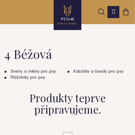
K
Přejít
Hledat
Nák
na
Přihláš
o
obsah
Zpět
Zpět
koš
š
í
k
4 Béžová
C
o
Svetry a mikiny pro psy
Kabátky a bundy pro psy
Pláštěnky pro psy
p
o
Produkty teprve
t
připravujeme.
ř
e