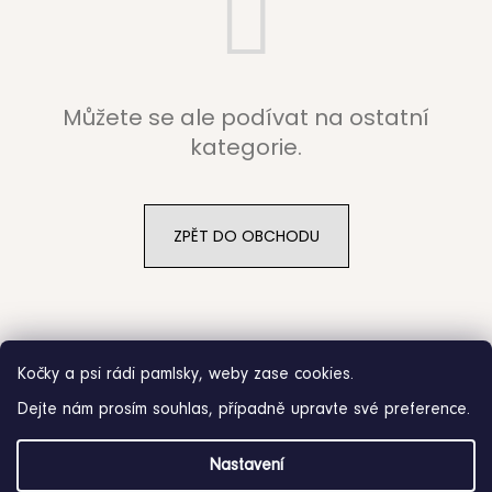
b
u
j
Můžete se ale podívat na ostatní
e
kategorie.
t
e
ZPĚT DO OBCHODU
n
a
j
Kočky a psi rádi pamlsky, weby zase cookies.
í
Dejte nám prosím souhlas, případně upravte své preference.
t
Z
?
Nastavení
á