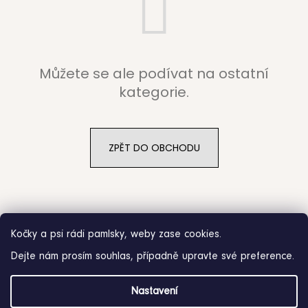
b
u
j
Můžete se ale podívat na ostatní
e
kategorie.
t
e
ZPĚT DO OBCHODU
n
a
j
Kočky a psi rádi pamlsky, weby zase cookies.
í
Dejte nám prosím souhlas, případně upravte své preference.
t
Z
?
Nastavení
á