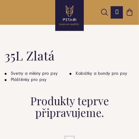
K
Přejít
Hledat
Nák
na
Přihláš
o
obsah
Zpět
Zpět
koš
š
í
k
35L Zlatá
C
o
Svetry a mikiny pro psy
Kabátky a bundy pro psy
Pláštěnky pro psy
p
o
Produkty teprve
t
připravujeme.
ř
e