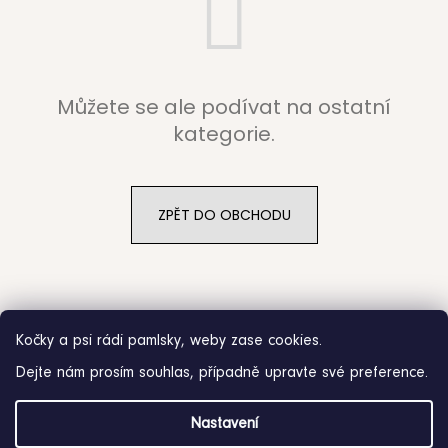
b
u
j
Můžete se ale podívat na ostatní
e
kategorie.
t
e
ZPĚT DO OBCHODU
n
a
j
Kočky a psi rádi pamlsky, weby zase cookies.
í
Dejte nám prosím souhlas, případně upravte své preference.
t
Z
?
Nastavení
á