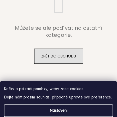
b
u
j
Můžete se ale podívat na ostatní
e
kategorie.
t
e
ZPĚT DO OBCHODU
n
a
j
Kočky a psi rádi pamlsky, weby zase cookies.
í
Dejte nám prosím souhlas, případně upravte své preference.
t
Z
?
Nastavení
á