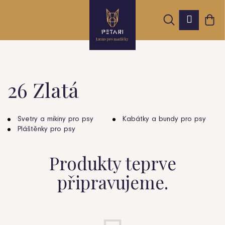
K
Přejít
Hledat
Nák
na
Přihláš
o
obsah
Zpět
Zpět
koš
š
í
k
26 Zlatá
C
o
Svetry a mikiny pro psy
Kabátky a bundy pro psy
Pláštěnky pro psy
p
o
Produkty teprve
t
připravujeme.
ř
e