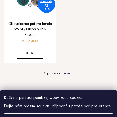
i
2 390 KČ
AŽ
–5 %
s
p
Oboustranná péřová bunda
pro psy Orson Milk &
r
Pepper
HLEDAT
2 390 Kč
od
o
D
o
d
DETAIL
p
o
u
r
u
k
1
položek celkem
O
č
v
t
u
l
j
ů
á
e
d
Kočky a psi rádi pamlsky, weby zase cookies.
m
a
e
Dejte nám prosím souhlas, případně upravte své preference.
c
í