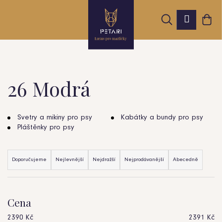
K
Přejít
Hledat
Nák
na
Přihláš
o
obsah
Zpět
Zpět
koš
š
í
k
26 Modrá
C
o
Svetry a mikiny pro psy
Kabátky a bundy pro psy
Pláštěnky pro psy
p
Ř
o
Doporučujeme
Nejlevnější
Nejdražší
Nejprodávanější
Abecedně
a
t
z
ř
Cena
e
e
2390
Kč
2391
Kč