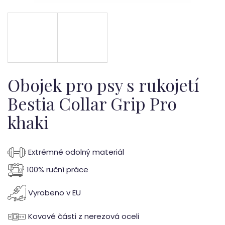
b
u
j
e
t
Obojek pro psy s rukojetí
e
Bestia Collar Grip Pro
khaki
n
a
Extrémně odolný materiál
j
100% ruční práce
í
Vyrobeno v EU
t
?
Kovové části z nerezová oceli