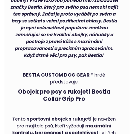
odolný? Právě takovou potřebu měl i zakladatel
značky Bestia, který pro svého psa nemohl najít
ten správný. Začal je proto vyrábět po svém a
brzy se setkal s velmi pozitivními ohlasy. Bestia
je nyní celosvětově populární značkou
zaměřující se na kvalitní obojky, náhubky a
postroje z pravé kůže s maximální
propracovaností a precizním zpracováním.
Když drsné věci pro psy, pak Bestia!
BESTIA CUSTOM DOG GEAR ®
hrdě
představuje:
Obojek pro psy s rukojetí Bestia
Collar Grip Pro
Tento
sportovní obojek s rukojetí
je navržen
pro majitele psů, kteří vyžadují
maximální
kontrolu, bezpečnost a spolehlivost
i v těch