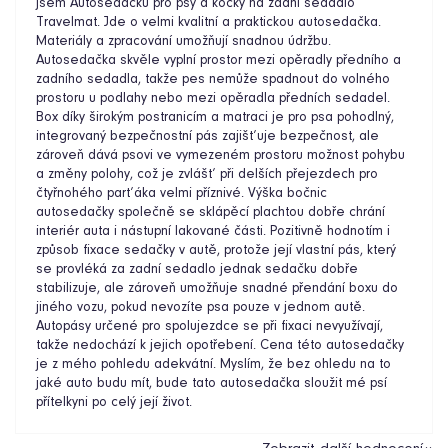
jsem Autosedačku pro psy a kočky na zadní sedadlo
Travelmat. Jde o velmi kvalitní a praktickou autosedačka.
Materiály a zpracování umožňují snadnou údržbu.
Autosedačka skvěle vyplní prostor mezi opěradly předního a
zadního sedadla, takže pes nemůže spadnout do volného
prostoru u podlahy nebo mezi opěradla předních sedadel.
Box díky širokým postranicím a matraci je pro psa pohodlný,
integrovaný bezpečnostní pás zajišťuje bezpečnost, ale
zároveň dává psovi ve vymezeném prostoru možnost pohybu
a změny polohy, což je zvlášť při delších přejezdech pro
čtyřnohého parťáka velmi příznivé. Výška bočnic
autosedačky společně se sklápěcí plachtou dobře chrání
interiér auta i nástupní lakované části. Pozitivně hodnotím i
způsob fixace sedačky v autě, protože její vlastní pás, který
se provléká za zadní sedadlo jednak sedačku dobře
stabilizuje, ale zároveň umožňuje snadné přendání boxu do
jiného vozu, pokud nevozíte psa pouze v jednom autě.
Autopásy určené pro spolujezdce se při fixaci nevyužívají,
takže nedochází k jejich opotřebení. Cena této autosedačky
je z mého pohledu adekvátní. Myslím, že bez ohledu na to
jaké auto budu mít, bude tato autosedačka sloužit mé psí
přítelkyni po celý její život.