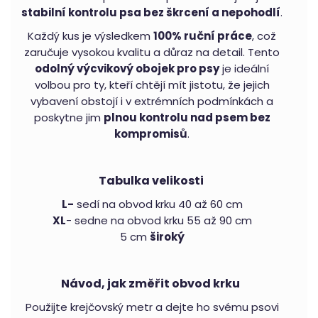
stabilní kontrolu psa bez škrcení a nepohodlí
.
Každý kus je výsledkem
100% ruční práce
, což
zaručuje vysokou kvalitu a důraz na detail. Tento
odolný výcvikový obojek pro psy
je ideální
volbou pro ty, kteří chtějí mít jistotu, že jejich
vybavení obstojí i v extrémních podmínkách a
poskytne jim
plnou kontrolu nad psem bez
kompromisů
.
Tabulka velikosti
L-
sedí na obvod krku 40 až 60 cm
XL
- sedne na obvod krku 55 ​​až 90 cm
5 cm
široký
Návod, jak změřit obvod krku
Použijte krejčovský metr a dejte ho svému psovi