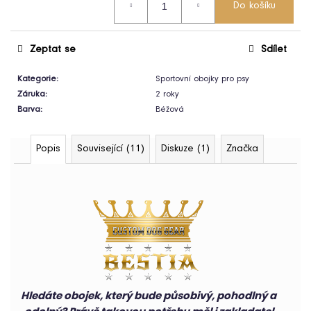
Do košíku
cena:
Bundička
a
postroj
pro
Zeptat se
Sdílet
psy
Climber
Milk
Kategorie
:
Sportovní obojky pro psy
&
Pepper
Záruka
:
2 roky
ružová
Barva
:
Béžová
2
390
Kč
Popis
Související (11)
Diskuze (1)
Značka
Hledáte obojek, který bude působivý, pohodlný a