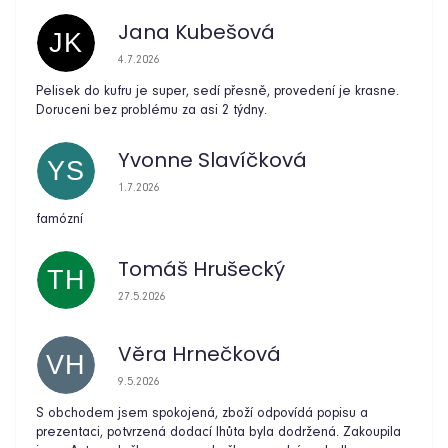
Jana Kubešová
JK
Hodnocení obchodu je 5 z 5 hvězdiček.
4.7.2026
Pelisek do kufru je super, sedí přesně, provedení je krasne.
Doruceni bez problému za asi 2 týdny.
Yvonne Slavíčková
YS
Hodnocení obchodu je 5 z 5 hvězdiček.
1.7.2026
famózní
Tomáš Hrušecký
TH
Hodnocení obchodu je 5 z 5 hvězdiček.
27.5.2026
Věra Hrnečková
VH
Hodnocení obchodu je 5 z 5 hvězdiček.
9.5.2026
S obchodem jsem spokojená, zboží odpovídá popisu a
prezentaci, potvrzená dodací lhůta byla dodržená. Zakoupila