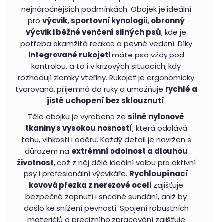
nejnáročnějších podmínkách. Obojek je ideální
pro
výcvik, sportovní kynologii, obranný
výcvik i běžné venčení silných psů
, kde je
potřeba okamžitá reakce a pevné vedení. Díky
integrované rukojeti
máte psa vždy pod
kontrolou, a to i v krizových situacích, kdy
rozhodují zlomky vteřiny. Rukojeť je ergonomicky
tvarovaná, příjemná do ruky a umožňuje
rychlé a
jisté uchopení bez sklouznutí
.
Tělo obojku je vyrobeno ze
silné nylonové
tkaniny s vysokou nosností
, která odolává
tahu, vlhkosti i oděru. Každý detail je navržen s
důrazem na
extrémní odolnost a dlouhou
životnost
, což z něj dělá ideální volbu pro aktivní
psy i profesionální výcvikáře.
Rychloupínací
kovová přezka z nerezové oceli
zajišťuje
bezpečné zapnutí i snadné sundání, aniž by
došlo ke snížení pevnosti. Spojení robustních
materiálů a precizního zpracování zajišťuje