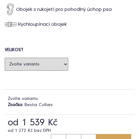
Obojek s rukojetí pro pohodlný úchop psa
Rychloupínací obojek
HLEDAT
VELIKOST
D
o
p
o
r
u
č
u
Zvolte variantu
j
Značka:
Bestia Collars
e
m
od
1 539 Kč
e
od
1 272 Kč
bez DPH
Měrná