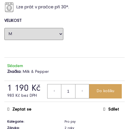
Lze prát v pračce při 30
°.
VELIKOST
HLEDAT
D
o
p
o
Skladem
Značka:
Milk & Pepper
r
u
č
1 190 Kč
u
Do košíku
983 Kč bez DPH
j
Měrná
e
cena:
Zeptat se
Sdílet
m
e
Kategorie
:
Pro psy
Záruka
:
2 roky