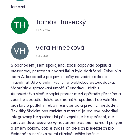
famózní
Tomáš Hrušecký
TH
Hodnocení obchodu je 5 z 5 hvězdiček.
27.5.2026
Věra Hrnečková
VH
Hodnocení obchodu je 5 z 5 hvězdiček.
9.5.2026
S obchodem jsem spokojená, zboží odpovídá popisu a
prezentaci, potvrzená dodací lhůta byla dodržená. Zakoupila
jsem Autosedačku pro psy a kočky na zadní sedadlo
Travelmat. Jde o velmi kvalitní a praktickou autosedačka.
Materiály a zpracování umožňují snadnou údržbu.
Autosedačka skvěle vyplní prostor mezi opěradly předního a
zadního sedadla, takže pes nemůže spadnout do volného
prostoru u podlahy nebo mezi opěradla předních sedadel.
Box díky širokým postranicím a matraci je pro psa pohodlný,
integrovaný bezpečnostní pás zajišťuje bezpečnost, ale
zároveň dává psovi ve vymezeném prostoru možnost pohybu
a změny polohy, což je zvlášť při delších přejezdech pro
čtyřnohého parťáka velmi příznivé. Výška bočnic