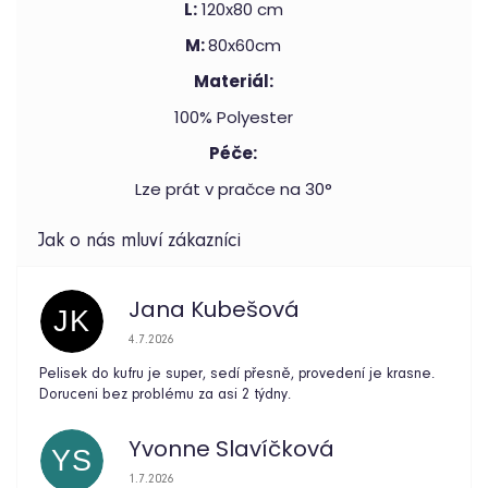
L:
120x80 cm
M:
80x60cm
Materiál:
100% Polyester
Péče:
Lze prát v pračce na 30°
Jana Kubešová
JK
Hodnocení obchodu je 5 z 5 hvězdiček.
4.7.2026
Pelisek do kufru je super, sedí přesně, provedení je krasne.
Doruceni bez problému za asi 2 týdny.
Yvonne Slavíčková
YS
Hodnocení obchodu je 5 z 5 hvězdiček.
1.7.2026