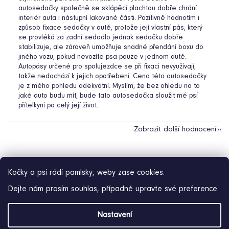
autosedačky společně se sklápěcí plachtou dobře chrání
interiér auta i nástupní lakované části. Pozitivně hodnotím i
způsob fixace sedačky v autě, protože její vlastní pás, který
se provléká za zadní sedadlo jednak sedačku dobře
stabilizuje, ale zároveň umožňuje snadné přendání boxu do
jiného vozu, pokud nevozíte psa pouze v jednom autě.
Autopásy určené pro spolujezdce se při fixaci nevyužívají,
takže nedochází k jejich opotřebení. Cena této autosedačky
je z mého pohledu adekvátní. Myslím, že bez ohledu na to
jaké auto budu mít, bude tato autosedačka sloužit mé psí
přítelkyni po celý její život.
Zobrazit další hodnocení
Kočky a psi rádi pamlsky, weby zase cookies.
Dejte nám prosím souhlas, případně upravte své preference.
Z
Nastavení
á