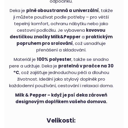
odpočinku.
Deka je
plně oboustranná a univerzální
, takže
ji můžete používat podle potřeby – pro větší
tepelný komfort, ochranu nábytku nebo jako
cestovní podložku. Je vybavena
kovovou
destičkou značky Milk&Pepper
a
praktickým
popruhem pro srolování
, což usnadňuje
přenášení a skladování.
Materiál je
100% polyester
, takže se snadno
pere a udržuje. Deka je
pratelná v pračce na 30
°C
, což zajišťuje jednoduchou péči a dlouhou
životnost. Ideální jako stylový doplněk pro
každodenní používání, cestování i relaxaci doma.
Milk & Pepper – když je psí deka zároveň
designovým doplňkem vašeho domova.
Velikosti: