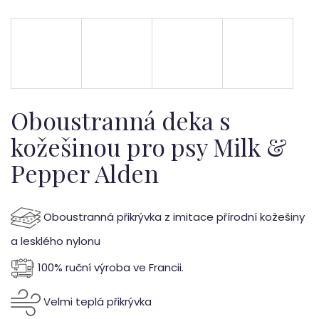
b
u
j
e
t
Oboustranná deka s
e
kožešinou pro psy Milk &
Pepper Alden
n
a
Oboustranná přikrývka z imitace přírodní kožešiny
j
a lesklého nylonu
í
100% ruční výroba ve Francii.
t
?
Velmi teplá přikrývka