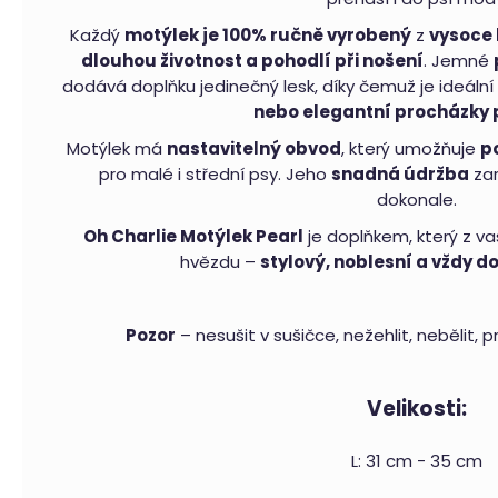
Pelíšek
Každý
motýlek je 100% ručně vyrobený
z
vysoce k
pro
psy
dlouhou životnost a pohodlí při nošení
. Jemné
Royal
dodává doplňku jedinečný lesk, díky čemuž je ideální
Shara
Beige
nebo elegantní procházky
4
Motýlek má
nastavitelný obvod
, který umožňuje
p
790
Kč
pro malé i střední psy. Jeho
snadná údržba
zar
dokonale.
Bundička
a
Oh Charlie Motýlek Pearl
je doplňkem, který z v
postroj
pro
hvězdu –
stylový, noblesní a vždy 
psy
Climber
Milk
&
Pepper
Pozor
– nesušit v sušičce, nežehlit, nebělit, 
ružová
2
390
Velikosti:
Kč
Autosedačka
L: 31 cm - 35 cm
pro
psa
i