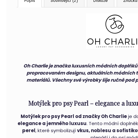
Popis
Související (2)
Diskuze
Značka
HLEDAT
D
o
p
Oh Charlie je značka luxusních módních doplňků 
o
propracovaném designu, aktuálních módních t
r
materiálů. Všechny své výrobky šije ručně pod
u
č
u
Motýlek pro psy Pearl – elegance a lux
j
e
Motýlek pro psy Pearl od značky Oh Charlie
je d
m
elegance a jemného luxusu
. Tento módní doplněk
e
perel
, které symbolizují
vkus, noblesu a sofistik
přenáší i do psí mód