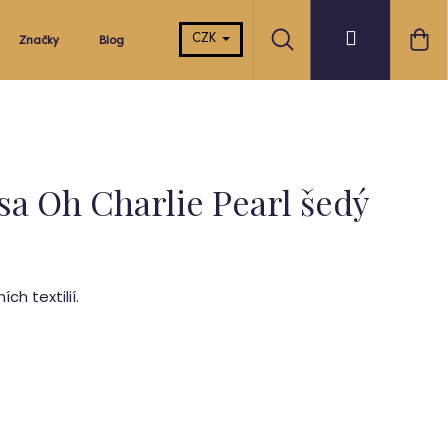
Hledat
Ná
Přihlášení
CZK
Značky
Blog
koš
sa Oh Charlie Pearl šedý
ch textilií.