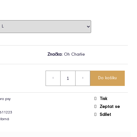
Značka:
Oh Charlie
Do košíku
Tisk
pro psy
Zeptat se
611223
Sdílet
říbrná