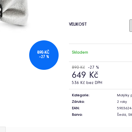
VELIKOST
Skladem
890 KČ
–27 %
890 Kč
–27 %
649 Kč
536 Kč bez DPH
Měrná
cena:
Kategorie
:
Motýlky 
Záruka
:
2 roky
EAN
:
5903624
Barva
:
Šedá, St