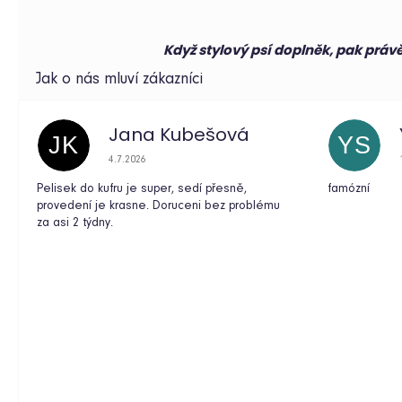
kočku
Oh
Charlie
Když stylový psí doplněk, pak práv
Florence
šedá
4
899
Kč
Jana Kubešová
JK
YS
Hodnocení obchodu je 5 z 5 hvězdiček.
4.7.2026
Pelisek do kufru je super, sedí přesně,
famózní
provedení je krasne. Doruceni bez problému
za asi 2 týdny.