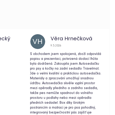
ecký
Věra Hrnečková
VH
e 5 z 5 hvězdiček.
Hodnocení obchodu je 5 z 5 hvězdiček.
9.5.2026
S obchodem jsem spokojená, zboží odpovídá
popisu a prezentaci, potvrzená dodací lhůta
byla dodržená. Zakoupila jsem Autosedačku
pro psy a kočky na zadní sedadlo Travelmat.
Jde o velmi kvalitní a praktickou autosedačka.
Materiály a zpracování umožňují snadnou
údržbu. Autosedačka skvěle vyplní prostor
mezi opěradly předního a zadního sedadla,
takže pes nemůže spadnout do volného
prostoru u podlahy nebo mezi opěradla
předních sedadel. Box díky širokým
postranicím a matraci je pro psa pohodlný,
integrovaný bezpečnostní pás zajišťuje