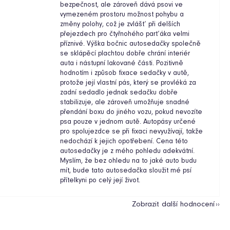
bezpečnost, ale zároveň dává psovi ve
vymezeném prostoru možnost pohybu a
změny polohy, což je zvlášť při delších
přejezdech pro čtyřnohého parťáka velmi
příznivé. Výška bočnic autosedačky společně
se sklápěcí plachtou dobře chrání interiér
auta i nástupní lakované části. Pozitivně
hodnotím i způsob fixace sedačky v autě,
protože její vlastní pás, který se provléká za
zadní sedadlo jednak sedačku dobře
stabilizuje, ale zároveň umožňuje snadné
přendání boxu do jiného vozu, pokud nevozíte
psa pouze v jednom autě. Autopásy určené
pro spolujezdce se při fixaci nevyužívají, takže
nedochází k jejich opotřebení. Cena této
autosedačky je z mého pohledu adekvátní.
Myslím, že bez ohledu na to jaké auto budu
mít, bude tato autosedačka sloužit mé psí
přítelkyni po celý její život.
Zobrazit další hodnocení