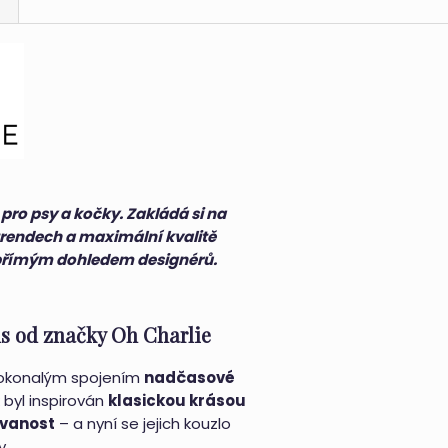
pro psy a kočky. Zakládá si na
rendech a maximální kvalitě
 přímým dohledem designérů.
us od značky Oh Charlie
okonalým spojením
nadčasové
 byl inspirován
klasickou krásou
ovanost
– a nyní se jejich kouzlo
y.