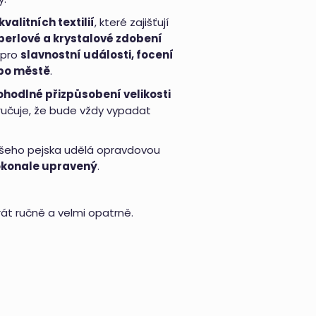
valitních textilií
, které zajišťují
perlové a krystalové zdobení
 pro
slavnostní události, focení
 po městě
.
ohodlné přizpůsobení velikosti
učuje, že bude vždy vypadat
ašeho pejska udělá opravdovou
dokonale upravený
.
prát ručně a velmi opatrně.