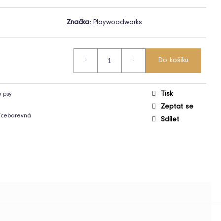
Značka:
Playwoodworks
Do košíku
Tisk
o psy
Zeptat se
ícebarevná
Sdílet