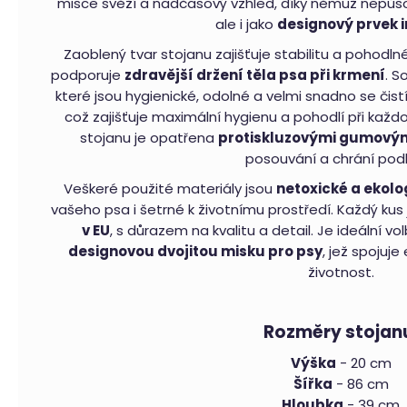
misce svěží a nadčasový vzhled, díky němuž nepůso
Pelíšek
ale i jako
designový prvek i
pro
psy
Zaoblený tvar stojanu zajišťuje stabilitu a pohodln
Royal
Shara
podporuje
zdravější držení těla psa při krmení
. S
Beige
které jsou hygienické, odolné a velmi snadno se čistí
4
což zajišťuje maximální hygienu a pohodlí při kaž
790
Kč
stojanu je opatřena
protiskluzovými gumovým
posouvání a chrání pod
Bundička
a
Veškeré použité materiály jsou
netoxické a ekolo
postroj
pro
vašeho psa i šetrné k životnímu prostředí. Každý ku
psy
v EU
, s důrazem na kvalitu a detail. Je ideální vol
Climber
Milk
designovou dvojitou misku pro psy
, jež spojuje
&
Pepper
životnost.
ružová
2
390
Rozměry stojan
Kč
Výška
- 20 cm
Autosedačka
pro
Šířka
- 86 cm
psa
Hloubka
- 39 cm
i