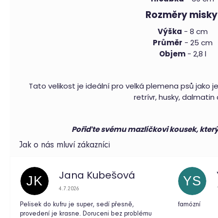
kočku
Rozměry misky
Oh
Charlie
Florence
Výška
- 8 cm
šedá
Průměr
- 25 cm
4
Objem
- 2,8 l
899
Kč
Tato velikost je ideální pro velká plemena psů jako je
retrívr, husky, dalmatin 
Pořiďte svému mazlíčkovi kousek, který 
Jana Kubešová
JK
YS
Hodnocení obchodu je 5 z 5 hvězdiček.
4.7.2026
Pelisek do kufru je super, sedí přesně,
famózní
provedení je krasne. Doruceni bez problému