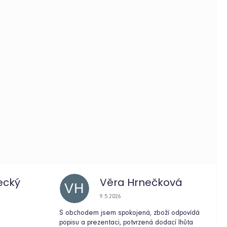
ecký
Věra Hrnečková
VH
e 5 z 5 hvězdiček.
Hodnocení obchodu je 5 z 5 hvězdiček.
9.5.2026
S obchodem jsem spokojená, zboží odpovídá
popisu a prezentaci, potvrzená dodací lhůta