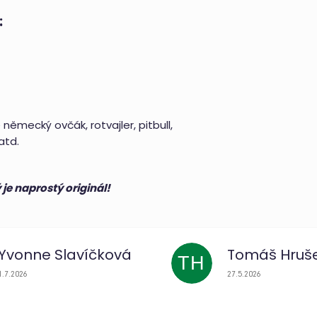
:
 německý ovčák, rotvajler, pitbull,
atd.
je naprostý originál!
Yvonne Slavíčková
Tomáš Hruš
TH
Hodnocení obchodu je 5 z 5 hvězdiček.
Hodnocení obchodu j
1.7.2026
27.5.2026