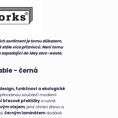
jejich sortiment je tomu důkazem.
 stále více příznivců. Není tomu
 a zapadající do idey zero-waste.
able - černá
 design, funkčnost a ekologické
 přirozenou součástí moderní
í březové překližky
a ručně
ovým olejem
, jenž chrání dřevo a
ený
černým laminátem
dodává