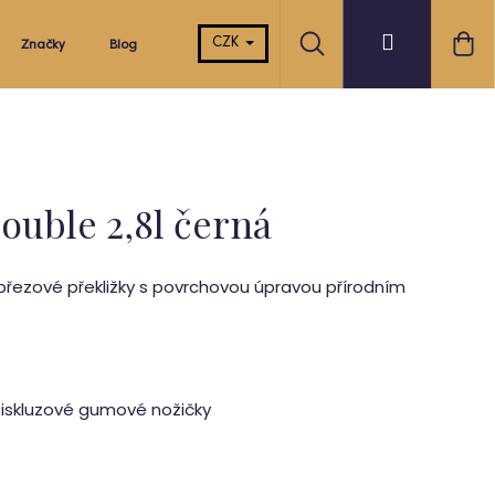
Hledat
Ná
Přihlášení
CZK
Značky
Blog
koš
ouble 2,8l černá
 březové překližky s povrchovou úpravou přírodním
tiskluzové gumové nožičky