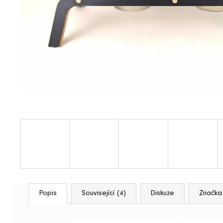
b
u
j
e
t
e
n
a
j
í
t
Popis
Související (4)
Diskuze
Značka
?