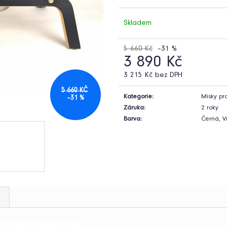
Skladem
5 660 Kč
–31 %
3 890 Kč
3 215 Kč bez DPH
Měrná
5 660 KČ
cena:
Kategorie
:
Misky pr
–31 %
Záruka
:
2 roky
Barva
:
Černá, V