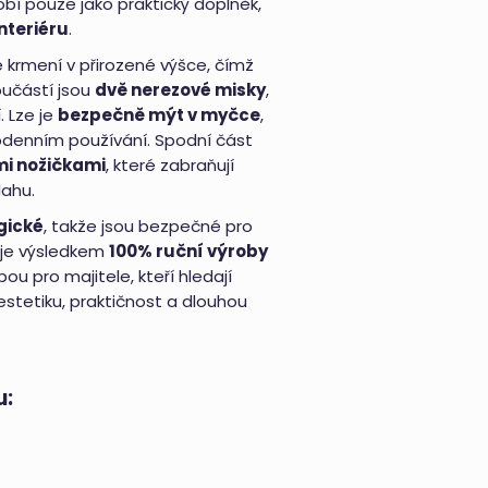
bí pouze jako praktický doplněk,
nteriéru
.
é krmení v přirozené výšce, čímž
oučástí jsou
dvě nerezové misky
,
. Lze je
bezpečně mýt v myčce
,
dodenním používání. Spodní část
i nožičkami
, které zabraňují
lahu.
gické
, takže jsou bezpečné pro
s je výsledkem
100% ruční výroby
bou pro majitele, kteří hledají
 estetiku, praktičnost a dlouhou
u: