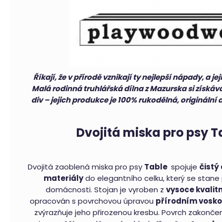
HLEDAT
Říkají, že v přírodě vznikají ty nejlepší nápady, a 
D
Malá rodinná truhlářská dílna z Mazurska si získává
o
div – jejich produkce je 100% rukodělná, originální
p
o
r
Dvojitá miska pro psy T
u
č
u
Dvojitá zaoblená miska pro psy
Table
spojuje
čistý
j
materiály
do elegantního celku, který se stane
e
domácnosti. Stojan je vyroben z
vysoce kvalitn
m
opracován s povrchovou úpravou
přírodním vosk
e
zvýrazňuje jeho přirozenou kresbu. Povrch zakonč