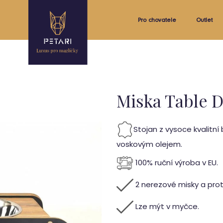
Pro chovatele
Outlet
Miska Table D
Stojan z vysoce kvalitní
voskovým olejem.
100% ruční výroba v EU.
2 nerezové misky a pro
Lze mýt v myčce.