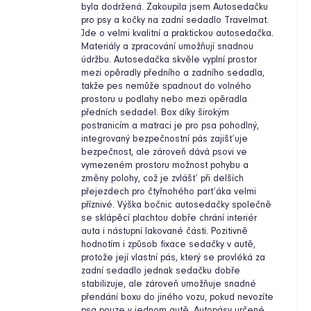
byla dodržená. Zakoupila jsem Autosedačku
pro psy a kočky na zadní sedadlo Travelmat.
Jde o velmi kvalitní a praktickou autosedačka.
Materiály a zpracování umožňují snadnou
údržbu. Autosedačka skvěle vyplní prostor
mezi opěradly předního a zadního sedadla,
takže pes nemůže spadnout do volného
prostoru u podlahy nebo mezi opěradla
předních sedadel. Box díky širokým
postranicím a matraci je pro psa pohodlný,
integrovaný bezpečnostní pás zajišťuje
bezpečnost, ale zároveň dává psovi ve
vymezeném prostoru možnost pohybu a
změny polohy, což je zvlášť při delších
přejezdech pro čtyřnohého parťáka velmi
příznivé. Výška bočnic autosedačky společně
se sklápěcí plachtou dobře chrání interiér
auta i nástupní lakované části. Pozitivně
hodnotím i způsob fixace sedačky v autě,
protože její vlastní pás, který se provléká za
zadní sedadlo jednak sedačku dobře
stabilizuje, ale zároveň umožňuje snadné
přendání boxu do jiného vozu, pokud nevozíte
psa pouze v jednom autě. Autopásy určené