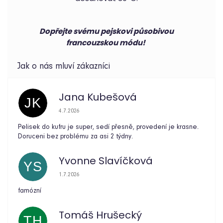
Dopřejte svému pejskovi působivou
francouzskou módu!
Jana Kubešová
JK
Hodnocení obchodu je 5 z 5 hvězdiček.
4.7.2026
Pelisek do kufru je super, sedí přesně, provedení je krasne.
Doruceni bez problému za asi 2 týdny.
Yvonne Slavíčková
YS
Hodnocení obchodu je 5 z 5 hvězdiček.
1.7.2026
famózní
Tomáš Hrušecký
TH