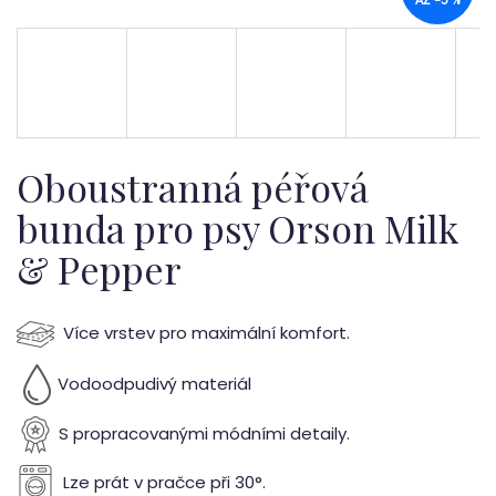
b
AŽ –5 %
u
j
e
t
Oboustranná péřová
e
bunda pro psy Orson Milk
& Pepper
n
a
Více vrstev pro maximální komfort.
j
í
Vodoodpudivý materiál
t
S propracovanými módními detaily.
?
Lze prát v pračce při 30
°.