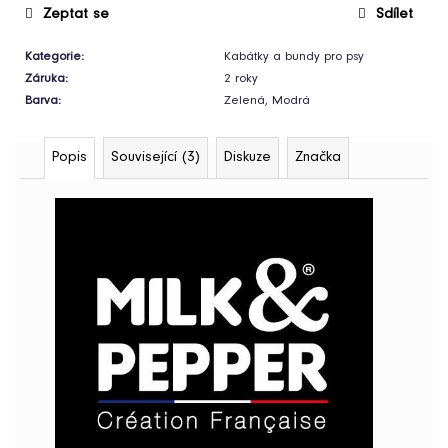
Zeptat se
Sdílet
Pelíšek
pro
psy
Kategorie
:
Kabátky a bundy pro psy
Royal
Shara
Záruka
:
2 roky
Beige
Barva
:
Zelená, Modrá
4
790
Kč
Popis
Související (3)
Diskuze
Značka