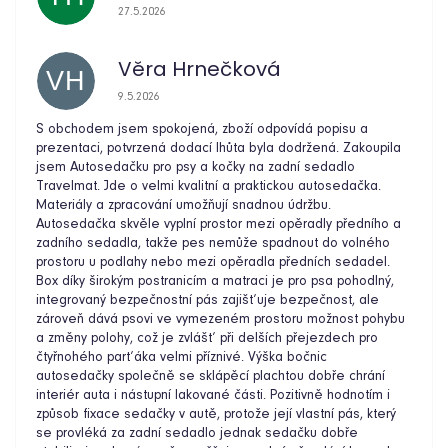
Hodnocení obchodu je 5 z 5 hvězdiček.
27.5.2026
Věra Hrnečková
VH
Hodnocení obchodu je 5 z 5 hvězdiček.
9.5.2026
S obchodem jsem spokojená, zboží odpovídá popisu a
prezentaci, potvrzená dodací lhůta byla dodržená. Zakoupila
jsem Autosedačku pro psy a kočky na zadní sedadlo
Travelmat. Jde o velmi kvalitní a praktickou autosedačka.
Materiály a zpracování umožňují snadnou údržbu.
Autosedačka skvěle vyplní prostor mezi opěradly předního a
zadního sedadla, takže pes nemůže spadnout do volného
prostoru u podlahy nebo mezi opěradla předních sedadel.
Box díky širokým postranicím a matraci je pro psa pohodlný,
integrovaný bezpečnostní pás zajišťuje bezpečnost, ale
zároveň dává psovi ve vymezeném prostoru možnost pohybu
a změny polohy, což je zvlášť při delších přejezdech pro
čtyřnohého parťáka velmi příznivé. Výška bočnic
autosedačky společně se sklápěcí plachtou dobře chrání
interiér auta i nástupní lakované části. Pozitivně hodnotím i
způsob fixace sedačky v autě, protože její vlastní pás, který
se provléká za zadní sedadlo jednak sedačku dobře