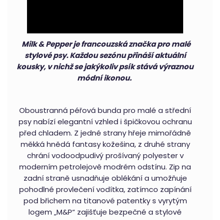
Milk & Pepper je francouzská značka pro malé
stylové psy. Každou sezónu přináší aktuální
kousky, v nichž se jakýkoliv psík stává výraznou
módní ikonou.
Oboustranná péřová bunda pro malé a střední
psy nabízí elegantní vzhled i špičkovou ochranu
před chladem. Z jedné strany hřeje mimořádně
měkká hnědá fantasy kožešina, z druhé strany
chrání vodoodpudivý prošívaný polyester v
moderním petrolejově modrém odstínu. Zip na
zadní straně usnadňuje oblékání a umožňuje
pohodlné provlečení vodítka, zatímco zapínání
pod břichem na titanové patentky s vyrytým
logem „M&P“ zajišťuje bezpečné a stylové