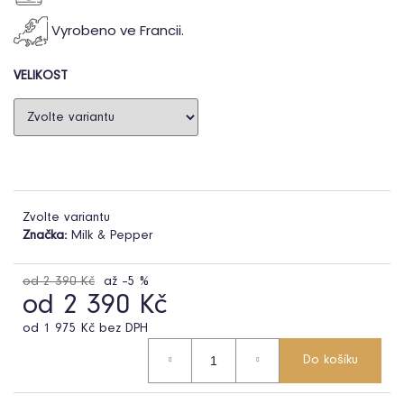
Vyrobeno ve Francii.
VELIKOST
HLEDAT
D
o
p
o
Zvolte variantu
r
Značka:
Milk & Pepper
u
č
od 2 390 Kč
až –5 %
u
od
2 390 Kč
j
e
od
1 975 Kč
bez DPH
m
Měrná
Do košíku
cena:
e