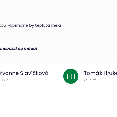
otou. Maximálně by teplota měla
francouzskou módu!
Yvonne Slavíčková
Tomáš Hruš
TH
Hodnocení obchodu je 5 z 5 hvězdiček.
Hodnocení obchodu j
1.7.2026
27.5.2026