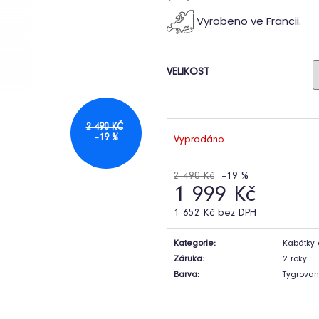
Vyrobeno ve Francii.
VELIKOST
2 490 KČ
–19 %
Vyprodáno
2 490 Kč
–19 %
1 999 Kč
1 652 Kč bez DPH
Měrná
cena:
Kategorie
:
Kabátky 
Záruka
:
2 roky
Barva
:
Tygrova