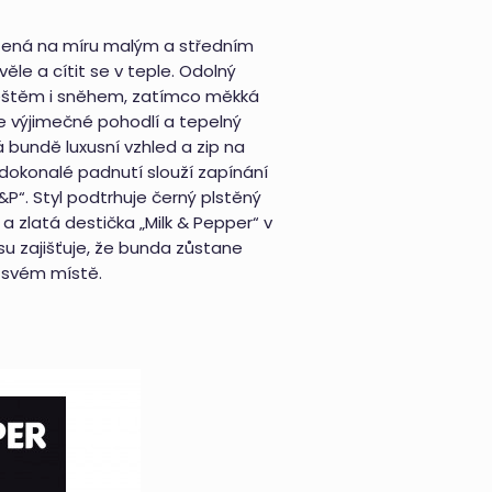
žená na míru malým a středním
ěle a cítit se v teple. Odolný
deštěm i sněhem, zatímco měkká
e výjimečné pohodlí a tepelný
 bundě luxusní vzhled a zip na
 dokonalé padnutí slouží zapínání
“. Styl podtrhuje černý plstěný
 zlatá destička „Milk & Pepper“ v
su zajišťuje, že bunda zůstane
 svém místě.
i