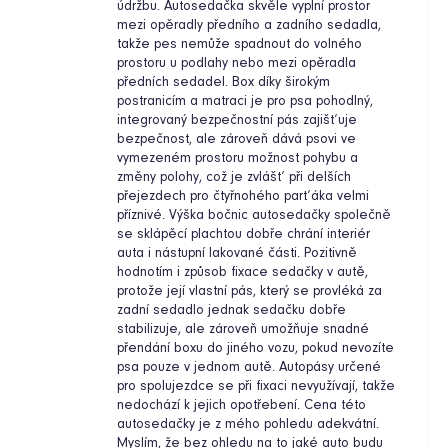
údržbu. Autosedačka skvěle vyplní prostor
mezi opěradly předního a zadního sedadla,
takže pes nemůže spadnout do volného
prostoru u podlahy nebo mezi opěradla
předních sedadel. Box díky širokým
postranicím a matraci je pro psa pohodlný,
integrovaný bezpečnostní pás zajišťuje
bezpečnost, ale zároveň dává psovi ve
vymezeném prostoru možnost pohybu a
změny polohy, což je zvlášť při delších
přejezdech pro čtyřnohého parťáka velmi
příznivé. Výška bočnic autosedačky společně
se sklápěcí plachtou dobře chrání interiér
auta i nástupní lakované části. Pozitivně
hodnotím i způsob fixace sedačky v autě,
protože její vlastní pás, který se provléká za
zadní sedadlo jednak sedačku dobře
stabilizuje, ale zároveň umožňuje snadné
přendání boxu do jiného vozu, pokud nevozíte
psa pouze v jednom autě. Autopásy určené
pro spolujezdce se při fixaci nevyužívají, takže
nedochází k jejich opotřebení. Cena této
autosedačky je z mého pohledu adekvátní.
Myslím, že bez ohledu na to jaké auto budu