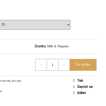
Značka:
Milk & Pepper
Do košíku
Tisk
a bundy pro psy
Zeptat se
ná
Sdílet