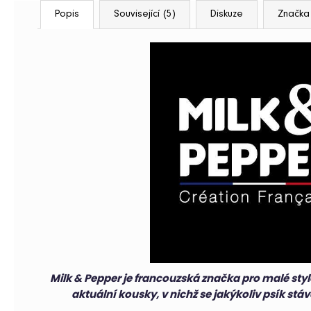
Popis
Související (5)
Diskuze
Značka
HLEDAT
D
o
p
o
r
u
č
u
j
e
m
Milk & Pepper je francouzská značka pro malé sty
e
aktuální kousky, v nichž se jakýkoliv psík st