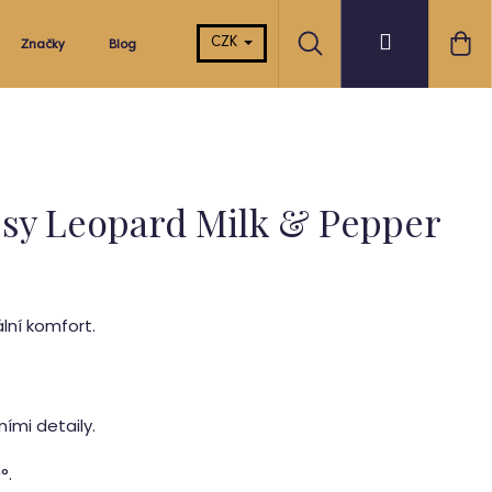
Hledat
Ná
Přihlášení
CZK
Značky
Blog
koš
psy Leopard Milk & Pepper
lní komfort.
ími detaily.
0
°.