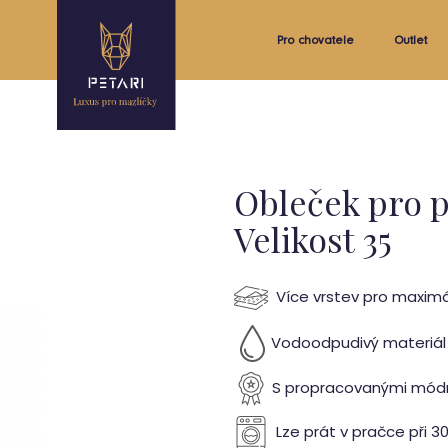
Pro chovatele
Outlet
Obleček pro 
Velikost 35
Více vrstev pro maximá
Vodoodpudivý materiál
S propracovanými módn
Lze prát v pračce při 3