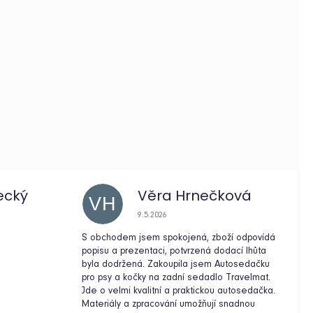
ecký
Věra Hrnečková
VH
e 5 z 5 hvězdiček.
Hodnocení obchodu je 5 z 5 hvězdiček.
9.5.2026
S obchodem jsem spokojená, zboží odpovídá
popisu a prezentaci, potvrzená dodací lhůta
byla dodržená. Zakoupila jsem Autosedačku
pro psy a kočky na zadní sedadlo Travelmat.
Jde o velmi kvalitní a praktickou autosedačka.
Materiály a zpracování umožňují snadnou