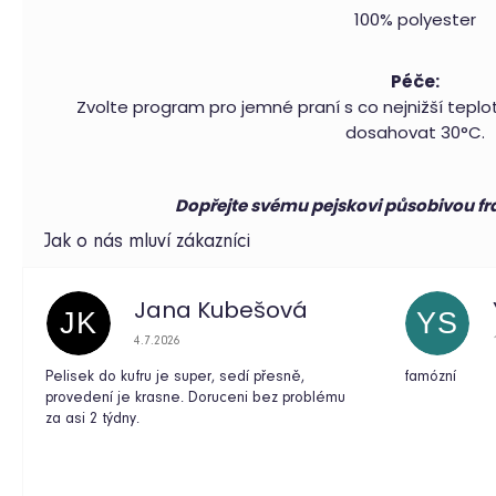
100% polyester
Péče:
Zvolte program pro jemné praní s co nejnižší tepl
dosahovat 30°C.
Dopřejte svému pejskovi působivou 
Jana Kubešová
JK
YS
Hodnocení obchodu je 5 z 5 hvězdiček.
4.7.2026
Pelisek do kufru je super, sedí přesně,
famózní
provedení je krasne. Doruceni bez problému
za asi 2 týdny.